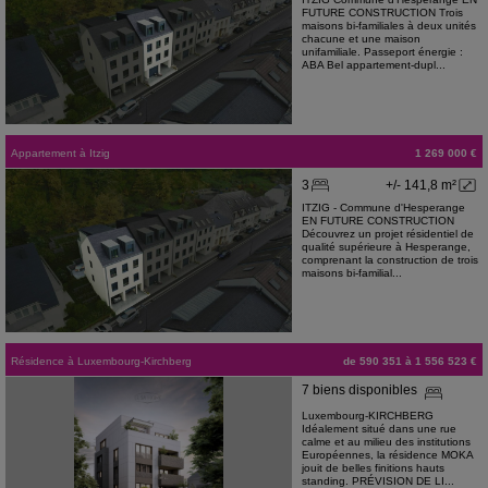
FUTURE CONSTRUCTION Trois
maisons bi-familiales à deux unités
chacune et une maison
unifamiliale. Passeport énergie :
ABA Bel appartement-dupl...
Appartement
à
Itzig
1 269 000 €
3
+/- 141,8 m²
ITZIG - Commune d'Hesperange
EN FUTURE CONSTRUCTION
Découvrez un projet résidentiel de
qualité supérieure à Hesperange,
comprenant la construction de trois
maisons bi-familial...
Résidence
à
Luxembourg-Kirchberg
de 590 351 à 1 556 523 €
7 biens disponibles
Luxembourg-KIRCHBERG
Idéalement situé dans une rue
calme et au milieu des institutions
Européennes, la résidence MOKA
jouit de belles finitions hauts
standing. PRÉVISION DE LI...