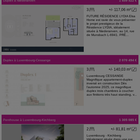
Duplex
à
Niederanven
1 459 522 €
3
+/- 117,06 m²
FUTURE RÉSIDENCE LYDIA Elsa
Home est ravie de vous présenter
le projet prestigieux de la
Résidence LYDIA, idéalement
située à Niederanven, au 14, rue
de Munsbach L-6941. PRÉ...
Duplex
à
Luxembourg-Cessange
2 070 494 €
3
+/- 140,03 m²
Luxembourg CESSANGE
Magnifique appartement-duplex
inversé en construction Dès
l'automne 2025, ce magnifique
duplex trois chambres à coucher
aux finitions très haut standing, v...
Penthouse
à
Luxembourg-Kirchberg
1 305 085 €
2
+/- 81,81 m²
Luxembourg - Kirchberg
Idéalement située dans une rue