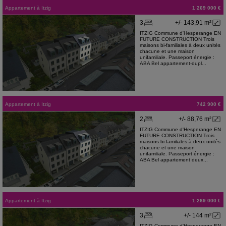
Appartement
à
Itzig
1 269 000 €
3
+/- 143,91 m²
ITZIG Commune d'Hesperange EN
FUTURE CONSTRUCTION Trois
maisons bi-familiales à deux unités
chacune et une maison
unifamiliale. Passeport énergie :
ABA Bel appartement-dupl...
Appartement
à
Itzig
742 900 €
2
+/- 88,76 m²
ITZIG Commune d'Hesperange EN
FUTURE CONSTRUCTION Trois
maisons bi-familiales à deux unités
chacune et une maison
unifamiliale. Passeport énergie :
ABA Bel appartement deux...
Appartement
à
Itzig
1 269 000 €
3
+/- 144 m²
ITZIG Commune d'Hesperange EN