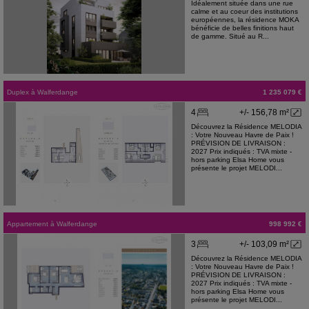
Idéalement située dans une rue
calme et au coeur des institutions
européennes, la résidence MOKA
bénéficie de belles finitions haut
de gamme. Situé au R...
Duplex
à
Walferdange
1 235 079 €
4
+/- 156,78 m²
Découvrez la Résidence MELODIA
: Votre Nouveau Havre de Paix !
PRÉVISION DE LIVRAISON :
2027 Prix indiqués : TVA mixte -
hors parking Elsa Home vous
présente le projet MELODI...
Appartement
à
Walferdange
998 992 €
3
+/- 103,09 m²
Découvrez la Résidence MELODIA
: Votre Nouveau Havre de Paix !
PRÉVISION DE LIVRAISON :
2027 Prix indiqués : TVA mixte -
hors parking Elsa Home vous
présente le projet MELODI...