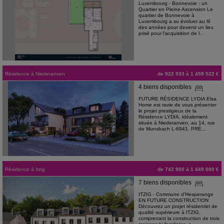
Luxembourg - Bonnevoie : un
Quartier en Pleine Ascension Le
quartier de Bonnevoie à
Luxembourg a su évoluer au fil
des années pour devenir un lieu
prisé pour l'acquisition de l...
Résidence
à
Niederanven
de 922 933 à 1 459 522 €
4 biens disponibles
FUTURE RÉSIDENCE LYDIA Elsa
Home est ravie de vous présenter
le projet prestigieux de la
Résidence LYDIA, idéalement
située à Niederanven, au 14, rue
de Munsbach L-6941. PRÉ...
Résidence
à
Itzig
de 742 900 à 1 449 000 €
7 biens disponibles
ITZIG - Commune d'Hesperange
EN FUTURE CONSTRUCTION
Découvrez un projet résidentiel de
qualité supérieure à ITZIG,
comprenant la construction de trois