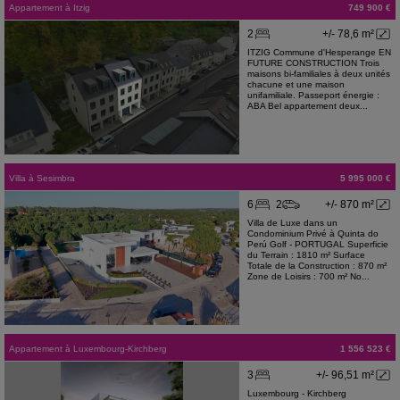
Appartement
à
Itzig
749 900 €
2
+/- 78,6 m²
ITZIG Commune d'Hesperange EN
FUTURE CONSTRUCTION Trois
maisons bi-familiales à deux unités
chacune et une maison
unifamiliale. Passeport énergie :
ABA Bel appartement deux...
Villa
à
Sesimbra
5 995 000 €
6
2
+/- 870 m²
Villa de Luxe dans un
Condominium Privé à Quinta do
Perú Golf - PORTUGAL Superficie
du Terrain : 1810 m² Surface
Totale de la Construction : 870 m²
Zone de Loisirs : 700 m² No...
Appartement
à
Luxembourg-Kirchberg
1 556 523 €
3
+/- 96,51 m²
Luxembourg - Kirchberg