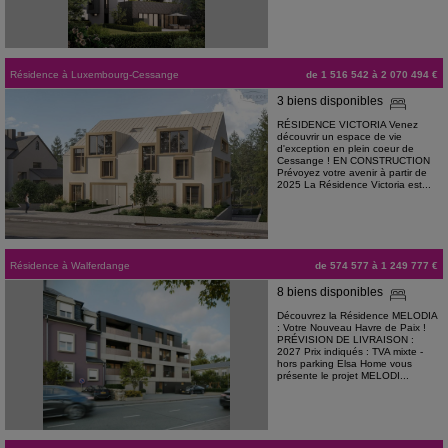
Résidence
à
Luxembourg-Cessange
de 1 516 542 à 2 070 494 €
3 biens disponibles
RÉSIDENCE VICTORIA Venez
découvrir un espace de vie
d'exception en plein coeur de
Cessange ! EN CONSTRUCTION
Prévoyez votre avenir à partir de
2025 La Résidence Victoria est...
Résidence
à
Walferdange
de 574 577 à 1 249 777 €
8 biens disponibles
Découvrez la Résidence MELODIA
: Votre Nouveau Havre de Paix !
PRÉVISION DE LIVRAISON :
2027 Prix indiqués : TVA mixte -
hors parking Elsa Home vous
présente le projet MELODI...