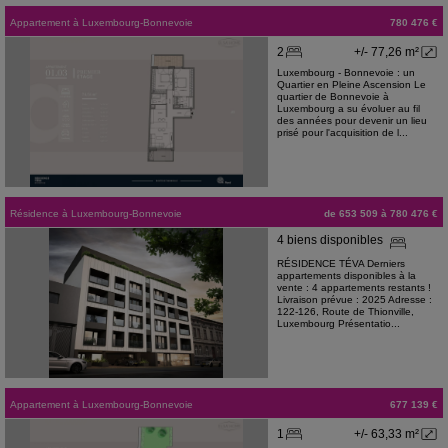
Appartement
à
Luxembourg-Bonnevoie
780 476 €
2
+/- 77,26 m²
Luxembourg - Bonnevoie : un
Quartier en Pleine Ascension Le
quartier de Bonnevoie à
Luxembourg a su évoluer au fil
des années pour devenir un lieu
prisé pour l'acquisition de l...
Résidence
à
Luxembourg-Bonnevoie
de 653 509 à 780 476 €
4 biens disponibles
RÉSIDENCE TÉVA Derniers
appartements disponibles à la
vente : 4 appartements restants !
Livraison prévue : 2025 Adresse :
122-126, Route de Thionville,
Luxembourg Présentatio...
Appartement
à
Luxembourg-Bonnevoie
677 139 €
1
+/- 63,33 m²