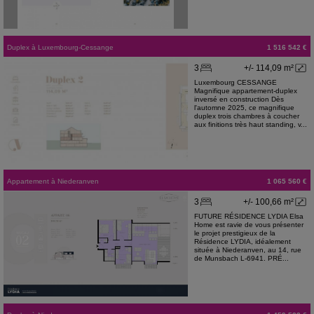
Duplex
à
Luxembourg-Cessange
1 516 542 €
3
+/- 114,09 m²
Luxembourg CESSANGE
Magnifique appartement-duplex
inversé en construction Dès
l'automne 2025, ce magnifique
duplex trois chambres à coucher
aux finitions très haut standing, v...
Appartement
à
Niederanven
1 065 560 €
3
+/- 100,66 m²
FUTURE RÉSIDENCE LYDIA Elsa
Home est ravie de vous présenter
le projet prestigieux de la
Résidence LYDIA, idéalement
située à Niederanven, au 14, rue
de Munsbach L-6941. PRÉ...