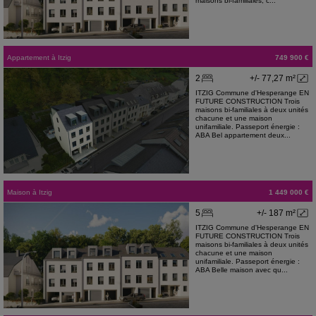
maisons bi-familiales, c...
Appartement
à
Itzig
749 900 €
2
+/- 77,27 m²
ITZIG Commune d'Hesperange EN
FUTURE CONSTRUCTION Trois
maisons bi-familiales à deux unités
chacune et une maison
unifamiliale. Passeport énergie :
ABA Bel appartement deux...
Maison
à
Itzig
1 449 000 €
5
+/- 187 m²
ITZIG Commune d'Hesperange EN
FUTURE CONSTRUCTION Trois
maisons bi-familiales à deux unités
chacune et une maison
unifamiliale. Passeport énergie :
ABA Belle maison avec qu...