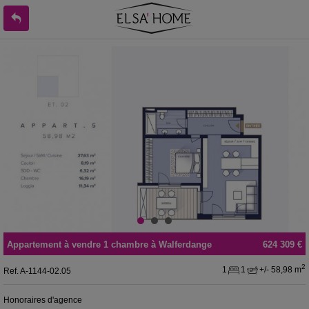
Appartement
à vendre
1 chambre à
Walferdange
624 309 €
2
1
1
+/- 58,98 m
Ref.
A-1144-02.05
Honoraires d'agence