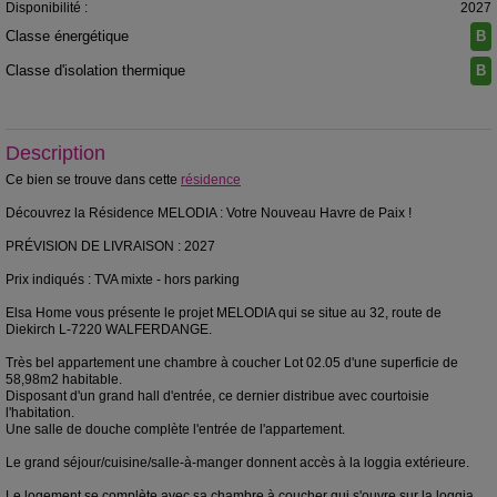
Disponibilité :
2027
Classe énergétique
B
Classe d'isolation thermique
B
Description
Ce bien se trouve dans cette
résidence
Découvrez la Résidence MELODIA : Votre Nouveau Havre de Paix !
PRÉVISION DE LIVRAISON : 2027
Prix indiqués : TVA mixte - hors parking
Elsa Home vous présente le projet MELODIA qui se situe au 32, route de
Diekirch L-7220 WALFERDANGE.
Très bel appartement une chambre à coucher Lot 02.05 d'une superficie de
58,98m2 habitable.
Disposant d'un grand hall d'entrée, ce dernier distribue avec courtoisie
l'habitation.
Une salle de douche complète l'entrée de l'appartement.
Le grand séjour/cuisine/salle-à-manger donnent accès à la loggia extérieure.
Le logement se complète avec sa chambre à coucher qui s'ouvre sur la loggia