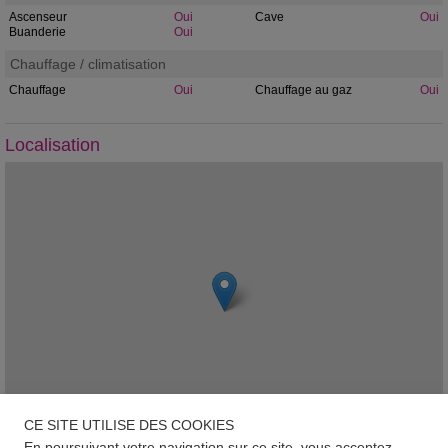
Ascenseur
Oui
Cave
Oui
Buanderie
Oui
Chauffage / climatisation
Chauffage
Oui
Chauffage au gaz
Oui
Localisation
CE SITE UTILISE DES COOKIES
En poursuivant votre navigation sur ce site, vous acceptez