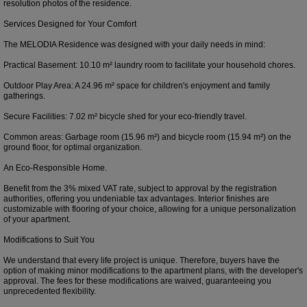
resolution photos of the residence.
Services Designed for Your Comfort
The MELODIA Residence was designed with your daily needs in mind:
Practical Basement: 10.10 m² laundry room to facilitate your household chores.
Outdoor Play Area: A 24.96 m² space for children's enjoyment and family
gatherings.
Secure Facilities: 7.02 m² bicycle shed for your eco-friendly travel.
Common areas: Garbage room (15.96 m²) and bicycle room (15.94 m²) on the
ground floor, for optimal organization.
An Eco-Responsible Home.
Benefit from the 3% mixed VAT rate, subject to approval by the registration
authorities, offering you undeniable tax advantages. Interior finishes are
customizable with flooring of your choice, allowing for a unique personalization
of your apartment.
Modifications to Suit You
We understand that every life project is unique. Therefore, buyers have the
option of making minor modifications to the apartment plans, with the developer's
approval. The fees for these modifications are waived, guaranteeing you
unprecedented flexibility.