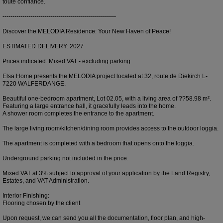
toute confiance.
---------------------------------------------------------
Discover the MELODIA Residence: Your New Haven of Peace!
ESTIMATED DELIVERY: 2027
Prices indicated: Mixed VAT - excluding parking
Elsa Home presents the MELODIA project located at 32, route de Diekirch L-
7220 WALFERDANGE.
Beautiful one-bedroom apartment, Lot 02.05, with a living area of ??58.98 m².
Featuring a large entrance hall, it gracefully leads into the home.
A shower room completes the entrance to the apartment.
The large living room/kitchen/dining room provides access to the outdoor loggia.
The apartment is completed with a bedroom that opens onto the loggia.
Underground parking not included in the price.
Mixed VAT at 3% subject to approval of your application by the Land Registry,
Estates, and VAT Administration.
Interior Finishing:
Flooring chosen by the client
Upon request, we can send you all the documentation, floor plan, and high-