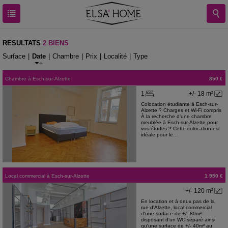
RESULTATS
2 BIENS
Surface
|
Date
|
Chambre
|
Prix
|
Localité
|
Type
Chambre
à
Esch-sur-Alzette
850 €
1
+/- 18 m²
Colocation étudiante à Esch-sur-
Alzette ? Charges et Wi-Fi compris
À la recherche d'une chambre
meublée à Esch-sur-Alzette pour
vos études ? Cette colocation est
idéale pour le...
Local commercial
à
Esch-sur-Alzette
1 950 €
+/- 120 m²
En location et à deux pas de la
rue d'Alzette, local commercial
d'une surface de +/- 80m²
disposant d'un WC séparé ainsi
qu'une surface de +/- 40m² au