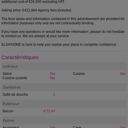
additional cost of €26,500 excluding VAT.
Asking price: €422,864 Agency fees included.
The floor areas and information contained in this advertisement are provided for
information purposes only and are not contractually binding.
If you have any questions or would like more information, please do not hesitate
to contact us. We are always at your service.
ELSA'HOME is here to help you realise your plans in complete confidence.
Caractéristiques
Intérieur
Salon
Oui
Cuisine
Oui
Cuisine ouverte
Oui
Sanitaires
Salle de douche
1
Extérieur
Balcon
6.72 m²
Autres
Ascenseur
Oui
Cave
Oui