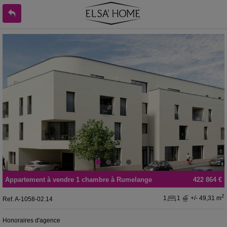
Appartement
à vendre
1 chambre à
Rumelange
422 864 €
2
1
1
+/- 49,31 m
Ref.
A-1058-02.14
Honoraires d'agence