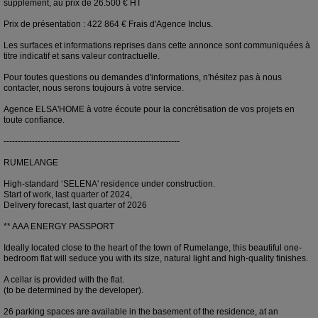
supplément, au prix de 26.500 € HT
Prix de présentation : 422 864 € Frais d'Agence Inclus.
Les surfaces et informations reprises dans cette annonce sont communiquées à
titre indicatif et sans valeur contractuelle.
Pour toutes questions ou demandes d'informations, n'hésitez pas à nous
contacter, nous serons toujours à votre service.
Agence ELSA'HOME à votre écoute pour la concrétisation de vos projets en
toute confiance.
--------------------------------------------------------------
RUMELANGE
High-standard ‘SELENA' residence under construction.
Start of work, last quarter of 2024,
Delivery forecast, last quarter of 2026
** AAA ENERGY PASSPORT
Ideally located close to the heart of the town of Rumelange, this beautiful one-
bedroom flat will seduce you with its size, natural light and high-quality finishes.
A cellar is provided with the flat.
(to be determined by the developer).
26 parking spaces are available in the basement of the residence, at an