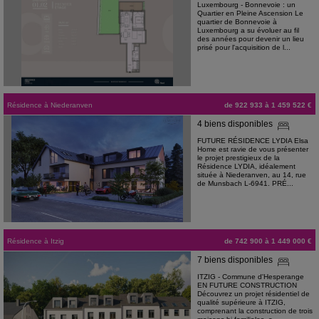
Luxembourg - Bonnevoie : un
Quartier en Pleine Ascension Le
quartier de Bonnevoie à
Luxembourg a su évoluer au fil
des années pour devenir un lieu
prisé pour l'acquisition de l...
Résidence
à
Niederanven
de 922 933 à 1 459 522 €
4 biens disponibles
FUTURE RÉSIDENCE LYDIA Elsa
Home est ravie de vous présenter
le projet prestigieux de la
Résidence LYDIA, idéalement
située à Niederanven, au 14, rue
de Munsbach L-6941. PRÉ...
Résidence
à
Itzig
de 742 900 à 1 449 000 €
7 biens disponibles
ITZIG - Commune d'Hesperange
EN FUTURE CONSTRUCTION
Découvrez un projet résidentiel de
qualité supérieure à ITZIG,
comprenant la construction de trois