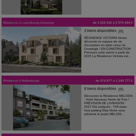
Résidence
à
Luxembourg-Cessange
de 1 516 542 à 2 070 494 €
3 biens disponibles
RÉSIDENCE VICTORIA Venez
découvrir un espace de vie
d'exception en plein coeur de
Cessange ! EN CONSTRUCTION
Prévoyez votre avenir à partir de
2025 La Résidence Victoria est...
Résidence
à
Walferdange
de 574 577 à 1 249 777 €
8 biens disponibles
Découvrez la Résidence MELODIA
: Votre Nouveau Havre de Paix !
PRÉVISION DE LIVRAISON :
2027 Prix indiqués : TVA mixte -
hors parking Elsa Home vous
présente le projet MELODI...