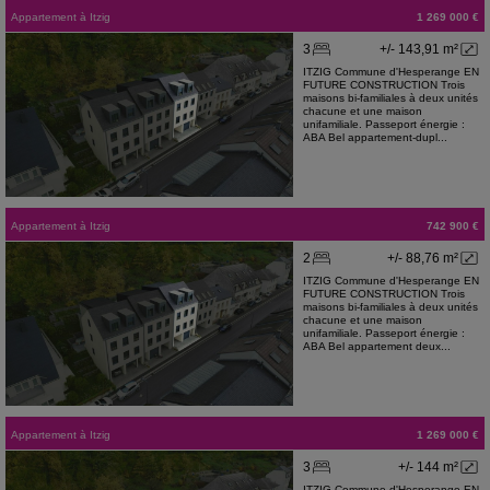
Appartement
à
Itzig
1 269 000 €
3
+/- 143,91 m²
ITZIG Commune d'Hesperange EN
FUTURE CONSTRUCTION Trois
maisons bi-familiales à deux unités
chacune et une maison
unifamiliale. Passeport énergie :
ABA Bel appartement-dupl...
Appartement
à
Itzig
742 900 €
2
+/- 88,76 m²
ITZIG Commune d'Hesperange EN
FUTURE CONSTRUCTION Trois
maisons bi-familiales à deux unités
chacune et une maison
unifamiliale. Passeport énergie :
ABA Bel appartement deux...
Appartement
à
Itzig
1 269 000 €
3
+/- 144 m²
ITZIG Commune d'Hesperange EN