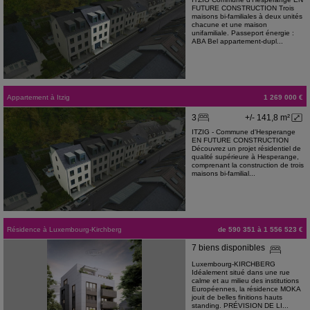
FUTURE CONSTRUCTION Trois
maisons bi-familiales à deux unités
chacune et une maison
unifamiliale. Passeport énergie :
ABA Bel appartement-dupl...
Appartement
à
Itzig
1 269 000 €
3
+/- 141,8 m²
ITZIG - Commune d'Hesperange
EN FUTURE CONSTRUCTION
Découvrez un projet résidentiel de
qualité supérieure à Hesperange,
comprenant la construction de trois
maisons bi-familial...
Résidence
à
Luxembourg-Kirchberg
de 590 351 à 1 556 523 €
7 biens disponibles
Luxembourg-KIRCHBERG
Idéalement situé dans une rue
calme et au milieu des institutions
Européennes, la résidence MOKA
jouit de belles finitions hauts
standing. PRÉVISION DE LI...