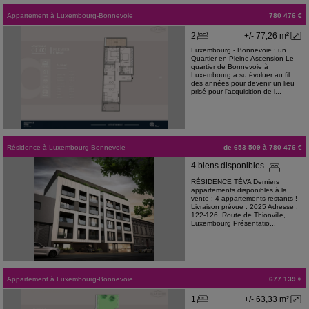
Appartement
à
Luxembourg-Bonnevoie
780 476 €
2
+/- 77,26 m²
Luxembourg - Bonnevoie : un
Quartier en Pleine Ascension Le
quartier de Bonnevoie à
Luxembourg a su évoluer au fil
des années pour devenir un lieu
prisé pour l'acquisition de l...
Résidence
à
Luxembourg-Bonnevoie
de 653 509 à 780 476 €
4 biens disponibles
RÉSIDENCE TÉVA Derniers
appartements disponibles à la
vente : 4 appartements restants !
Livraison prévue : 2025 Adresse :
122-126, Route de Thionville,
Luxembourg Présentatio...
Appartement
à
Luxembourg-Bonnevoie
677 139 €
1
+/- 63,33 m²