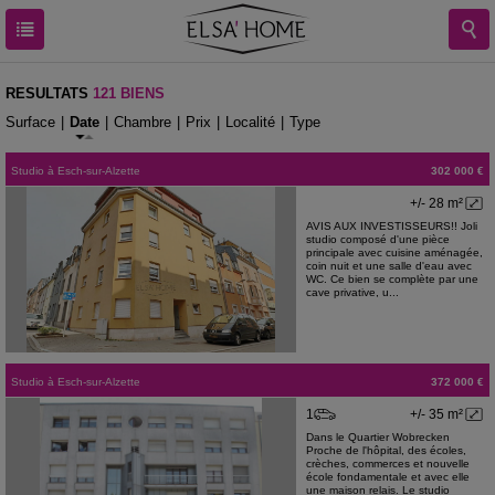
RESULTATS
121 BIENS
Surface
|
Date
|
Chambre
|
Prix
|
Localité
|
Type
Studio
à
Esch-sur-Alzette
302 000 €
+/- 28 m²
AVIS AUX INVESTISSEURS!! Joli
studio composé d'une pièce
principale avec cuisine aménagée,
coin nuit et une salle d'eau avec
WC. Ce bien se complète par une
cave privative, u...
Studio
à
Esch-sur-Alzette
372 000 €
1
+/- 35 m²
Dans le Quartier Wobrecken
Proche de l'hôpital, des écoles,
crèches, commerces et nouvelle
école fondamentale et avec elle
une maison relais. Le studio