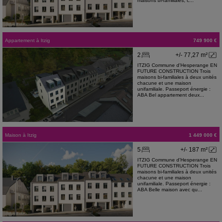
maisons bi-familiales, c...
Appartement
à
Itzig
749 900 €
2
+/- 77,27 m²
ITZIG Commune d'Hesperange EN
FUTURE CONSTRUCTION Trois
maisons bi-familiales à deux unités
chacune et une maison
unifamiliale. Passeport énergie :
ABA Bel appartement deux...
Maison
à
Itzig
1 449 000 €
5
+/- 187 m²
ITZIG Commune d'Hesperange EN
FUTURE CONSTRUCTION Trois
maisons bi-familiales à deux unités
chacune et une maison
unifamiliale. Passeport énergie :
ABA Belle maison avec qu...