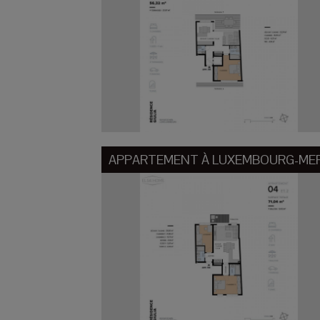
APPARTEMENT À
LUXEMBOURG-ME