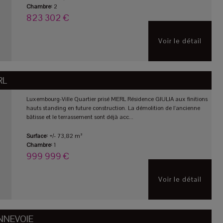
Chambre:
2
823 302 €
Voir le détail
RL
Luxembourg-Ville Quartier prisé MERL Résidence GIULIA aux finitions
hauts standing en future construction. La démolition de l'ancienne
bâtisse et le terrassement sont déjà acc...
Surface:
+/- 73,82 m²
Chambre:
1
999 999 €
Voir le détail
NNEVOIE