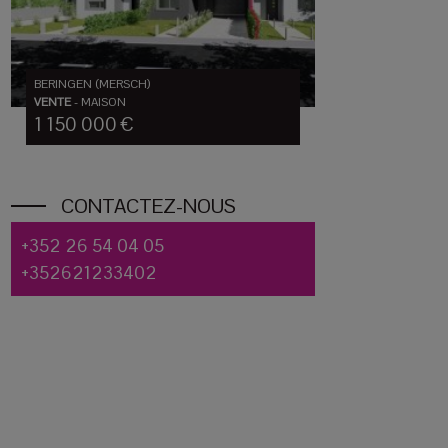
BERINGEN (MERSCH)
VENTE
-
MAISON
1 150 000 €
CONTACTEZ-NOUS
+352 26 54 04 05
+352621233402