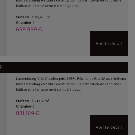
hauts standing en future construction. La démolition de l'ancienne
bâtisse et le terrassement sont déjà acc...
Surface:
+/- 56,43 m²
Chambre:
1
699 999 €
Voir le détail
RL
Luxembourg-Ville Quartier prisé MERL Résidence GIULIA aux finitions
hauts standing en future construction. La démolition de l'ancienne
bâtisse et le terrassement sont déjà acc...
Surface:
+/- 71,04 m²
Chambre:
2
831 169 €
Voir le détail