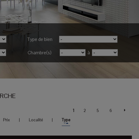
Type de bien
Chambre(s)
à
ERCHE
1
2
5
6
Prix
|
Localité
|
Type