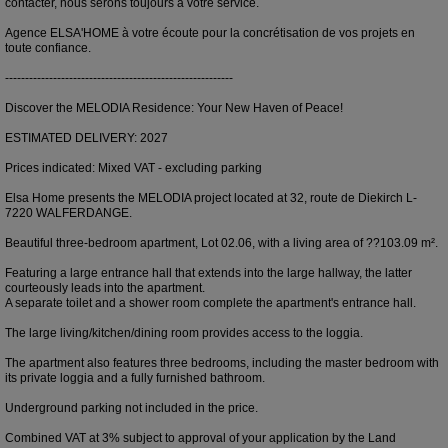
contacter, nous serons toujours à votre service.
Agence ELSA'HOME à votre écoute pour la concrétisation de vos projets en
toute confiance.
---------------------------------------------------------
Discover the MELODIA Residence: Your New Haven of Peace!
ESTIMATED DELIVERY: 2027
Prices indicated: Mixed VAT - excluding parking
Elsa Home presents the MELODIA project located at 32, route de Diekirch L-
7220 WALFERDANGE.
Beautiful three-bedroom apartment, Lot 02.06, with a living area of ??103.09 m².
Featuring a large entrance hall that extends into the large hallway, the latter
courteously leads into the apartment.
A separate toilet and a shower room complete the apartment's entrance hall.
The large living/kitchen/dining room provides access to the loggia.
The apartment also features three bedrooms, including the master bedroom with
its private loggia and a fully furnished bathroom.
Underground parking not included in the price.
Combined VAT at 3% subject to approval of your application by the Land