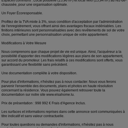
Espaces communs : Local poubelle (15,96 m²) et local vélo (15,94 m²) au rez-de-
chaussée, pour une organisation optimale.
Un Foyer Écoresponsable.
Profitez de la TVA mixte à 3%, sous condition d'acceptation par l'administration
de l'enregistrement, vous offrant ainsi des avantages fiscaux indéniables. Les
finitions intérieures sont personnalisables avec des revêtements de sol de votre
choix, permettant une personnalisation unique de votre appartement.
Modifications à Votre Mesure
Nous comprenons que chaque projet de vie est unique. Ainsi, l'acquéreur a la
possibilité d'apporter des modifications légères aux plans de son appartement,
sur accord du promoteur. Les frais relatifs à ces modifications sont offerts, vous
garantissant une flexibilité sans précédent.
Une documentation complète à votre disposition.
Pour plus d'informations, n'hésitez pas à nous contacter. Nous vous ferons
parvenir l'ensemble des documents, plans et photos en haute résolution
concernant la résidence. Vous pouvez également retrouver toute la
documentation sur notre site www.elsahome.lu.
Prix de présentation : 998 992 € Frais d'Agence Inclus.
Les surfaces et informations reprises dans cette annonce sont communiquées à
titre indicatif et sans valeur contractuelle.
Pour toutes questions ou demandes d'informations, n'hésitez pas à nous