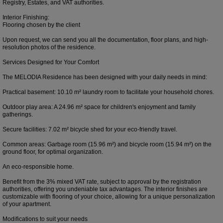
Registry, Estates, and VAT authorities.
Interior Finishing:
Flooring chosen by the client
Upon request, we can send you all the documentation, floor plans, and high-
resolution photos of the residence.
Services Designed for Your Comfort
The MELODIA Residence has been designed with your daily needs in mind:
Practical basement: 10.10 m² laundry room to facilitate your household chores.
Outdoor play area: A 24.96 m² space for children's enjoyment and family
gatherings.
Secure facilities: 7.02 m² bicycle shed for your eco-friendly travel.
Common areas: Garbage room (15.96 m²) and bicycle room (15.94 m²) on the
ground floor, for optimal organization.
An eco-responsible home.
Benefit from the 3% mixed VAT rate, subject to approval by the registration
authorities, offering you undeniable tax advantages. The interior finishes are
customizable with flooring of your choice, allowing for a unique personalization
of your apartment.
Modifications to suit your needs