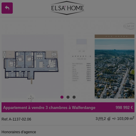
Appartement
à vendre
3 chambres à
Walferdange
998 992 €
2
3
2
+/- 103,09 m
Ref.
A-1137-02.06
Honoraires d'agence