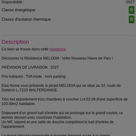
Disponibilité :
2027
Classe énergétique
B
Classe d'isolation thermique
B
Description
Ce bien se trouve dans cette
résidence
Découvrez la Résidence MELODIA : Votre Nouveau Havre de Paix !
PRÉVISION DE LIVRAISON : 2027
Prix indiqués : TVA mixte - hors parking
Elsa Home vous présente le projet MELODIA qui se situe au 32, route de
Diekirch L-7220 WALFERDANGE.
Très bel appartement trois chambres à coucher Lot 02.06 d'une superficie de
103.09m2 habitable.
Disposant d'un grand hall d'entrée qui se prolonge sur le grand couloir, ce
dernier dessert avec courtoisie l'habitation.
Un WC séparé et une salle de douche complètent le hall d'entrée de
l'appartement.
Le grand séjour/cuisine/salle-à-manger donnent accès à la loggia.