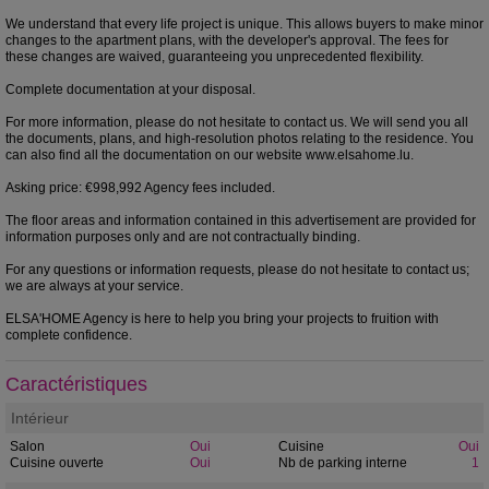
We understand that every life project is unique. This allows buyers to make minor
changes to the apartment plans, with the developer's approval. The fees for
these changes are waived, guaranteeing you unprecedented flexibility.
Complete documentation at your disposal.
For more information, please do not hesitate to contact us. We will send you all
the documents, plans, and high-resolution photos relating to the residence. You
can also find all the documentation on our website www.elsahome.lu.
Asking price: €998,992 Agency fees included.
The floor areas and information contained in this advertisement are provided for
information purposes only and are not contractually binding.
For any questions or information requests, please do not hesitate to contact us;
we are always at your service.
ELSA'HOME Agency is here to help you bring your projects to fruition with
complete confidence.
Caractéristiques
Intérieur
Salon
Oui
Cuisine
Oui
Cuisine ouverte
Oui
Nb de parking interne
1