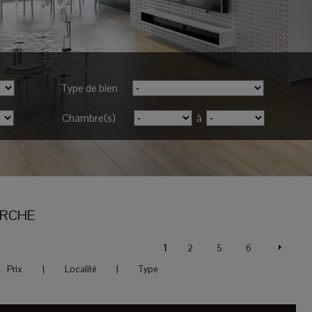
Type de bien
Chambre(s)
à
ERCHE
1
2
5
6
Prix
|
Localité
|
Type