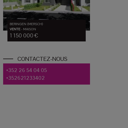
BERINGEN (MERSCH)
VENTE
-
MAISON
1 150 000 €
CONTACTEZ-NOUS
+352 26 54 04 05
+352621233402