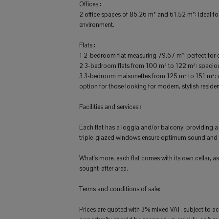
Offices :
2 office spaces of 86.26 m² and 61.52 m²: ideal fo
environment.
Flats :
1 2-bedroom flat measuring 79.67 m²: perfect for c
2 3-bedroom flats from 100 m² to 122 m²: spacio
3 3-bedroom maisonettes from 125 m² to 151 m²: wit
option for those looking for modern, stylish resident
Facilities and services :
Each flat has a loggia and/or balcony, providing a
triple-glazed windows ensure optimum sound and h
What's more, each flat comes with its own cellar, as
sought-after area.
Terms and conditions of sale:
Prices are quoted with 3% mixed VAT, subject to acc