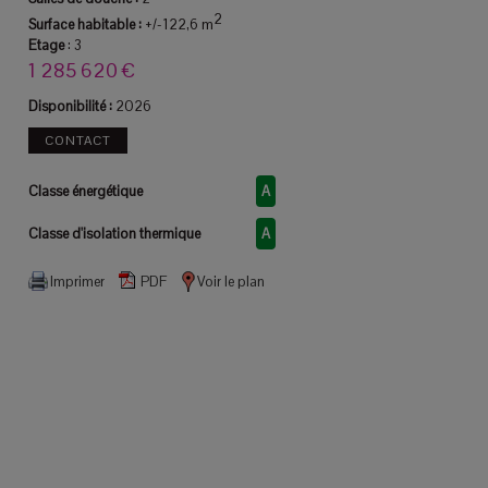
2
Surface habitable :
+/-122,6 m
Etage
:
3
1 285 620 €
Disponibilité :
2026
CONTACT
Classe énergétique
A
Classe d'isolation thermique
A
Imprimer
PDF
Voir le plan