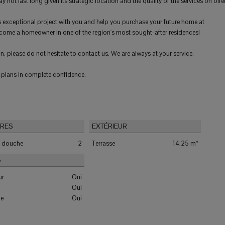
not last long given its strategic location and the quality of the services on offer
is exceptional project with you and help you purchase your future home at
ecome a homeowner in one of the region's most sought-after residences!
n, please do not hesitate to contact us. We are always at your service.
 plans in complete confidence.
IRES
EXTÉRIEUR
e douche
2
Terrasse
14.25 m²
S
ur
Oui
Oui
ie
Oui