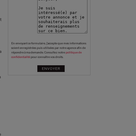
t
En envoyant ce formulaire, j’accepte que mes informations
soient enregistrées puis utilisées par notre agence afin de
a
répondre à ma demande. Consultez notre
politique de
confidentialité
pour connaître vos droits.
n
e