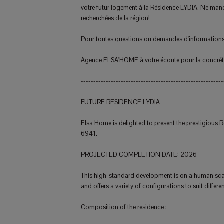
votre futur logement à la Résidence LYDIA. Ne manq
recherchées de la région!
Pour toutes questions ou demandes d'informations, 
Agence ELSA'HOME à votre écoute pour la concrétis
---------------------------------------------------------
FUTURE RESIDENCE LYDIA
Elsa Home is delighted to present the prestigious R
6941.
PROJECTED COMPLETION DATE: 2026
This high-standard development is on a human scale,
and offers a variety of configurations to suit different
Composition of the residence :