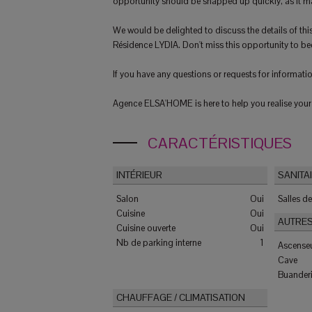
opportunity should be snapped up quickly, as it may 
We would be delighted to discuss the details of th
Résidence LYDIA. Don't miss this opportunity to b
If you have any questions or requests for informatio
Agence ELSA'HOME is here to help you realise your
CARACTÉRISTIQUES
INTÉRIEUR
SANITA
Salon
Oui
Salles d
Cuisine
Oui
AUTRE
Cuisine ouverte
Oui
Nb de parking interne
1
Ascense
Cave
Buander
CHAUFFAGE / CLIMATISATION