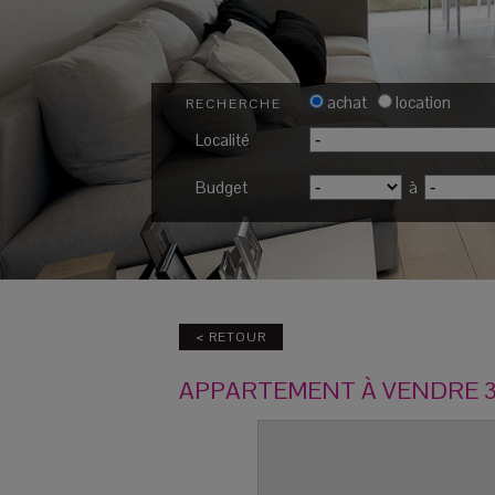
achat
location
RECHERCHE
Localité
Budget
à
< RETOUR
APPARTEMENT
À VENDRE
3