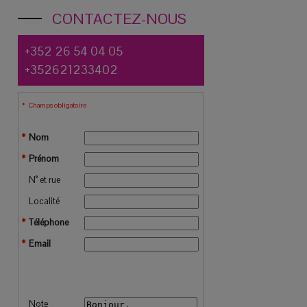
CONTACTEZ-NOUS
+352 26 54 04 05
+352621233402
Champs obligatoire
Nom
Prénom
N° et rue
Localité
Téléphone
Email
Note