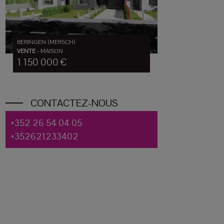
BERINGEN (MERSCH)
VENTE
-
MAISON
1 150 000 €
CONTACTEZ-NOUS
+352 26 54 04 05
+352621233402