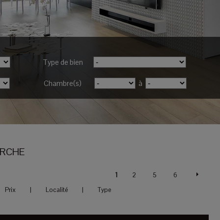
Type de bien
Chambre(s)
à
ERCHE
1
2
5
6
Prix
|
Localité
|
Type