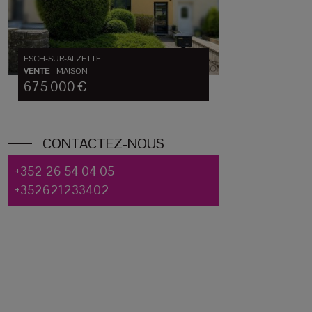
ESCH-SUR-ALZETTE
VENTE
-
MAISON
675 000 €
CONTACTEZ-NOUS
+352 26 54 04 05
+352621233402