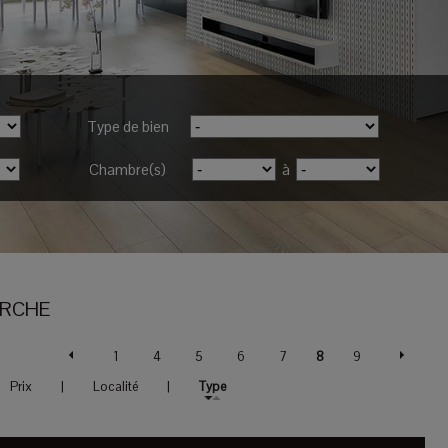
Type de bien
Chambre(s)
à
ERCHE
1
4
5
6
7
8
9
Prix
|
Localité
|
Type