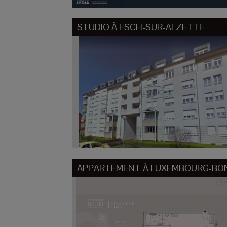
STUDIO À
ESCH-SUR-ALZETTE
APPARTEMENT À
LUXEMBOURG-BO