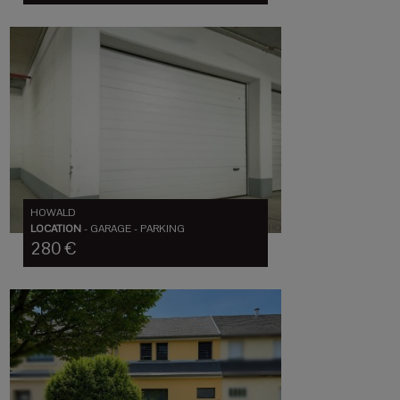
HOWALD
LOCATION
-
GARAGE - PARKING
280 €