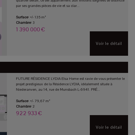
quartier Belair, ce bel appartement aux finitions soignées se distincte
par ses grandes pièces de vie et sa clar...
Surface:
+/- 135 m²
Chambre:
3
1 390 000 €
Voir le détail
FUTURE RÉSIDENCE LYDIA Elsa Home est ravie de vous présenter le
projet prestigieux de la Résidence LYDIA, idéalement située à
Niederanven, au 14, rue de Munsbach L-6941. PRÉ...
Surface:
+/- 79,67 m²
Chambre:
2
922 933 €
Voir le détail