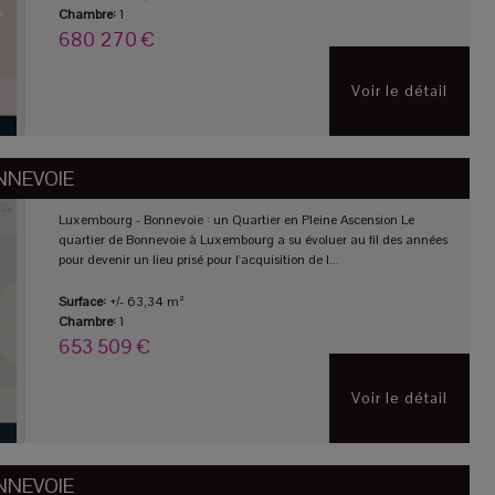
Chambre:
1
680 270 €
Voir le détail
NNEVOIE
Luxembourg - Bonnevoie : un Quartier en Pleine Ascension Le
quartier de Bonnevoie à Luxembourg a su évoluer au fil des années
pour devenir un lieu prisé pour l'acquisition de l...
Surface:
+/- 63,34 m²
Chambre:
1
653 509 €
Voir le détail
NNEVOIE