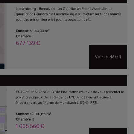
Luxembourg - Bonnevoie : un Quartier en Pleine Ascension Le
quartier de Bonnevoie à Luxembourg a su évoluer au fil des années
pour devenir un lieu prisé pour l'acquisition de l...
Surface:
+/- 63,33 m²
Chambre:
1
677 139 €
Voir le détail
FUTURE RÉSIDENCE LYDIA Elsa Home est ravie de vous présenter le
projet prestigieux de la Résidence LYDIA, idéalement située à
Niederanven, au 14, rue de Munsbach L-6941. PRÉ...
Surface:
+/- 100,66 m²
Chambre:
3
1 065 560 €