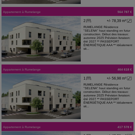
Appartement
à
Rumelange
564 787 €
2
+/- 78,39 m²
RUMELANGE Résidence
"SELENA" haut standing en futur
construction. Début des travaux:
automne 2025 Prévision livraison:
été 2027 ** PASSEPORT
ÉNERGÉTIQUE AAA ** Idéalement
sit...
Appartement
à
Rumelange
464 618 €
1
+/- 56,98 m²
RUMELANGE Résidence
"SELENA" haut standing en futur
construction. Début des travaux:
automne 2025 Prévision livraison:
été 2027 ** PASSEPORT
ÉNERGÉTIQUE AAA ** Idéalement
sit...
Appartement
à
Rumelange
417 578 €