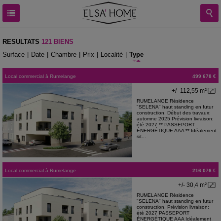
RESULTATS
121 BIENS
Surface
|
Date
|
Chambre
|
Prix
|
Localité
|
Type
Local commercial
à
Rumelange
499 678 €
+/- 112,55 m²
RUMELANGE Résidence
"SELENA" haut standing en futur
construction. Début des travaux:
automne 2025 Prévision livraison:
été 2027 ** PASSEPORT
ÉNERGÉTIQUE AAA ** Idéalement
sit...
Local commercial
à
Rumelange
216 076 €
+/- 30,4 m²
RUMELANGE Résidence
"SELENA" haut standing en futur
construction. Prévision livraison:
été 2027 PASSEPORT
ÉNERGÉTIQUE AAA Idéalement