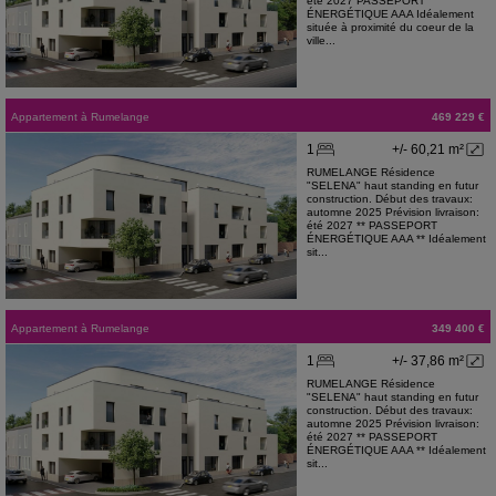
été 2027 PASSEPORT
ÉNERGÉTIQUE AAA Idéalement
située à proximité du coeur de la
ville...
Appartement
à
Rumelange
469 229 €
1
+/- 60,21 m²
RUMELANGE Résidence
"SELENA" haut standing en futur
construction. Début des travaux:
automne 2025 Prévision livraison:
été 2027 ** PASSEPORT
ÉNERGÉTIQUE AAA ** Idéalement
sit...
Appartement
à
Rumelange
349 400 €
1
+/- 37,86 m²
RUMELANGE Résidence
"SELENA" haut standing en futur
construction. Début des travaux:
automne 2025 Prévision livraison:
été 2027 ** PASSEPORT
ÉNERGÉTIQUE AAA ** Idéalement
sit...