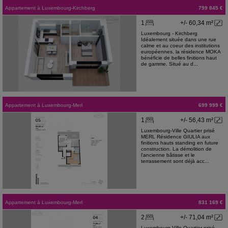
Appartement
à
Luxembourg-Kirchberg
799 845 €
1
+/- 60,34 m²
Luxembourg - Kirchberg
Idéalement située dans une rue
calme et au coeur des institutions
européennes, la résidence MOKA
bénéficie de belles finitions haut
de gamme. Situé au d...
Appartement
à
Luxembourg-Merl
699 999 €
1
+/- 56,43 m²
Luxembourg-Ville Quartier prisé
MERL Résidence GIULIA aux
finitions hauts standing en future
construction. La démolition de
l'ancienne bâtisse et le
terrassement sont déjà acc...
Appartement
à
Luxembourg-Merl
831 169 €
2
+/- 71,04 m²
Luxembourg-Ville Quartier prisé