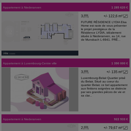
Appartement
à
Niederanven
1 285 620 €
3
+/- 122,6 m²
FUTURE RÉSIDENCE LYDIA Elsa
Home est ravie de vous présenter
le projet prestigieux de la
Résidence LYDIA, idéalement
située à Niederanven, au 14, rue
de Munsbach L-6941. PRÉ...
Appartement
à
Luxembourg-Centre ville
1 390 000 €
3
+/- 135 m²
Luxembourg-Belair Quartier prisé
du Belair, Situé au coeur du
quartier Belair, ce bel appartement
aux finitions soignées se distincte
par ses grandes pièces de vie et
sa clar...
Appartement
à
Niederanven
922 933 €
2
+/- 79,67 m²