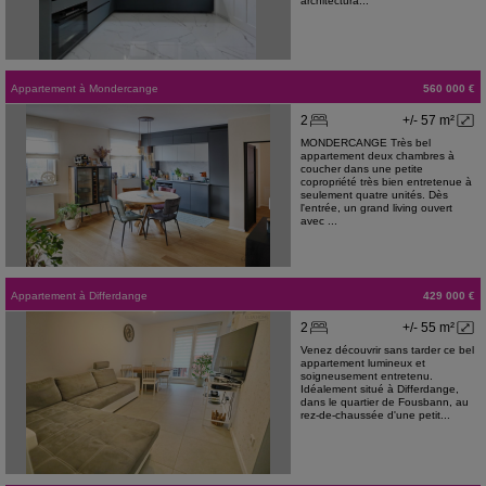
architectura...
Appartement
à
Mondercange
560 000 €
2
+/- 57 m²
MONDERCANGE Très bel
appartement deux chambres à
coucher dans une petite
copropriété très bien entretenue à
seulement quatre unités. Dès
l'entrée, un grand living ouvert
avec ...
Appartement
à
Differdange
429 000 €
2
+/- 55 m²
Venez découvrir sans tarder ce bel
appartement lumineux et
soigneusement entretenu.
Idéalement situé à Differdange,
dans le quartier de Fousbann, au
rez-de-chaussée d'une petit...