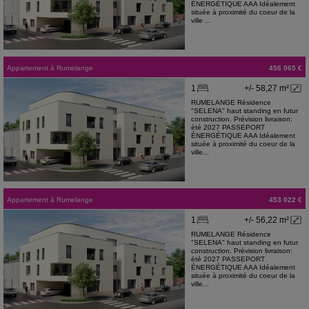
ÉNERGÉTIQUE AAA Idéalement
située à proximité du coeur de la
ville ...
Appartement
à
Rumelange
456 065 €
1
+/- 58,27 m²
RUMELANGE Résidence
"SELENA" haut standing en futur
construction. Prévision livraison:
été 2027 PASSEPORT
ÉNERGÉTIQUE AAA Idéalement
située à proximité du coeur de la
ville...
Appartement
à
Rumelange
453 022 €
1
+/- 56,22 m²
RUMELANGE Résidence
"SELENA" haut standing en futur
construction. Prévision livraison:
été 2027 PASSEPORT
ÉNERGÉTIQUE AAA Idéalement
située à proximité du coeur de la
ville...