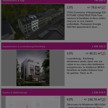
Appartement
à
Itzig
749 900 €
2
+/- 78,6 m²
ITZIG Commune d'Hesperange EN
FUTURE CONSTRUCTION Trois
maisons bi-familiales à deux unités
chacune et une maison
unifamiliale. Passeport énergie :
ABA Bel appartement deux...
Appartement
à
Luxembourg-Kirchberg
1 556 523 €
3
+/- 96,51 m²
Luxembourg - Kirchberg
Idéalement située dans une rue
calme et au coeur des institutions
européennes, la résidence MOKA
bénéficie de belles finitions haut
de gamme. Situé au R...
Duplex
à
Walferdange
1 235 079 €
4
+/- 156,78 m²
Découvrez la Résidence MELODIA
: Votre Nouveau Havre de Paix !