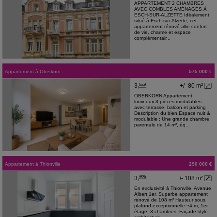
APPARTEMENT 2 CHAMBRES
AVEC COMBLES AMÉNAGÉS À
ESCH-SUR-ALZETTE Idéalement
situé à Esch-sur-Alzette, cet
appartement rénové allie confort
de vie, charme et espace
complémentair...
Appartement
à
Oberkorn
575 000 €
3
+/- 80 m²
OBERKORN Appartement
lumineux 3 pièces modulables
avec terrasse, balcon et parking
Description du bien Espace nuit &
modulable : Une grande chambre
parentale de 14 m², éq...
Appartement
à
Thionville
290 000 €
3
+/- 108 m²
En exclusivité à Thionville, Avenue
Albert 1er. Superbe appartement
rénové de 108 m² Hauteur sous
plafond exceptionnelle ~4 m, 1er
étage, 3 chambres, Façade style