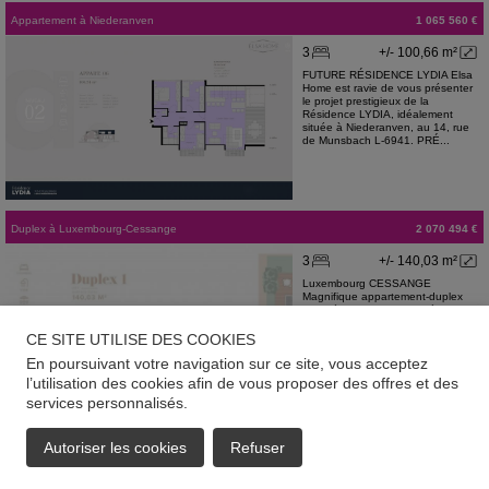
Appartement
à
Niederanven
1 065 560 €
3
+/- 100,66 m²
FUTURE RÉSIDENCE LYDIA Elsa
Home est ravie de vous présenter
le projet prestigieux de la
Résidence LYDIA, idéalement
située à Niederanven, au 14, rue
de Munsbach L-6941. PRÉ...
Duplex
à
Luxembourg-Cessange
2 070 494 €
3
+/- 140,03 m²
Luxembourg CESSANGE
Magnifique appartement-duplex
inversé en construction Dès
l'automne 2025, ce magnifique
duplex trois chambres à coucher
CE SITE UTILISE DES COOKIES
aux finitions très haut standing, v...
En poursuivant votre navigation sur ce site, vous acceptez
l’utilisation des cookies afin de vous proposer des offres et des
services personnalisés.
Duplex
à
Luxembourg-Cessange
2 070 494 €
Autoriser les cookies
Refuser
3
+/- 140,03 m²