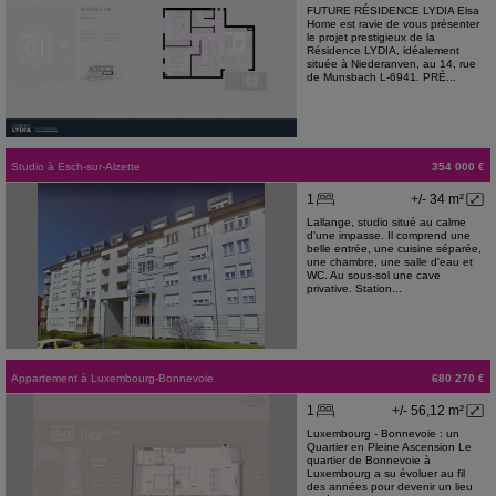
FUTURE RÉSIDENCE LYDIA Elsa
Home est ravie de vous présenter
le projet prestigieux de la
Résidence LYDIA, idéalement
située à Niederanven, au 14, rue
de Munsbach L-6941. PRÉ...
Studio
à
Esch-sur-Alzette
354 000 €
1
+/- 34 m²
Lallange, studio situé au calme
d'une impasse. Il comprend une
belle entrée, une cuisine séparée,
une chambre, une salle d'eau et
WC. Au sous-sol une cave
privative. Station...
Appartement
à
Luxembourg-Bonnevoie
680 270 €
1
+/- 56,12 m²
Luxembourg - Bonnevoie : un
Quartier en Pleine Ascension Le
quartier de Bonnevoie à
Luxembourg a su évoluer au fil
des années pour devenir un lieu