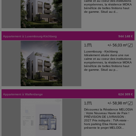
calme et au coeur des institutions
européennes, la résidence MOKA
bénéficie de belles finitions haut
de gamme. Situé au d...
Appartement
à
Luxembourg-Kirchberg
944 148 €
1
+/- 56,03 m²
Luxembourg - Kirchberg
Idéalement située dans une rue
calme et au coeur des institutions
européennes, la résidence MOKA
bénéficie de belles finitions haut
de gamme. Situé au p...
Appartement
à
Walferdange
624 309 €
1
+/- 58,98 m²
Découvrez la Résidence MELODIA
: Votre Nouveau Havre de Paix !
PRÉVISION DE LIVRAISON :
2027 Prix indiqués : TVA mixte -
hors parking Elsa Home vous
présente le projet MELODI...