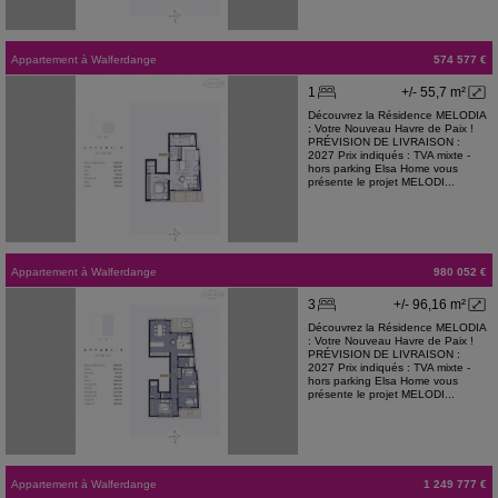
Appartement
à
Walferdange
574 577 €
1
+/- 55,7 m²
Découvrez la Résidence MELODIA
: Votre Nouveau Havre de Paix !
PRÉVISION DE LIVRAISON :
2027 Prix indiqués : TVA mixte -
hors parking Elsa Home vous
présente le projet MELODI...
Appartement
à
Walferdange
980 052 €
3
+/- 96,16 m²
Découvrez la Résidence MELODIA
: Votre Nouveau Havre de Paix !
PRÉVISION DE LIVRAISON :
2027 Prix indiqués : TVA mixte -
hors parking Elsa Home vous
présente le projet MELODI...
Appartement
à
Walferdange
1 249 777 €