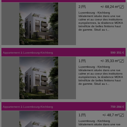
2
+/- 68,24 m²
Luxembourg - Kirchberg
Idéalement située dans une rue
calme et au coeur des institutions
européennes, la résidence MOKA
bénéficie de belles finitions haut
de gamme. Situé au t...
Appartement
à
Luxembourg-Kirchberg
590 351 €
1
+/- 35,33 m²
Luxembourg - Kirchberg
Idéalement située dans une rue
calme et au coeur des institutions
européennes, la résidence MOKA
bénéficie de belles finitions haut
de gamme. Situé au t...
Appartement
à
Luxembourg-Kirchberg
750 284 €
1
+/- 48,7 m²
Luxembourg - Kirchberg
Idéalement située dans une rue