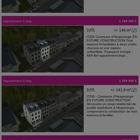
Appartement
à
Itzig
1 269 000 €
3
+/- 144 m²
ITZIG Commune d'Hesperange EN
FUTURE CONSTRUCTION Trois
maisons bi-familiales à deux unités
chacune et une maison
unifamiliale. Passeport énergie :
ABA Bel appartement-dupl...
Appartement
à
Itzig
1 269 000 €
3
+/- 141,8 m²
ITZIG - Commune d'Hesperange
EN FUTURE CONSTRUCTION
Découvrez un projet résidentiel de
qualité supérieure à Hesperange,
comprenant la construction de trois
maisons bi-familial...