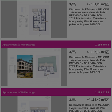
3
+/- 131,28 m²
Découvrez la Résidence MELODIA
: Votre Nouveau Havre de Paix !
PRÉVISION DE LIVRAISON :
2027 Prix indiqués : TVA mixte -
hors parking Elsa Home vous
présente le projet MELODI...
Appartement
à
Walferdange
1 195 754 €
3
+/- 105,12 m²
Découvrez la Résidence MELODIA
: Votre Nouveau Havre de Paix !
PRÉVISION DE LIVRAISON :
2027 Prix indiqués : TVA mixte -
hors parking Elsa Home vous
présente le projet MELODI...
Appartement
à
Walferdange
1 189 418 €
3
+/- 115,42 m²
Découvrez la Résidence MELODIA
: Votre Nouveau Havre de Paix !
PRÉVISION DE LIVRAISON :