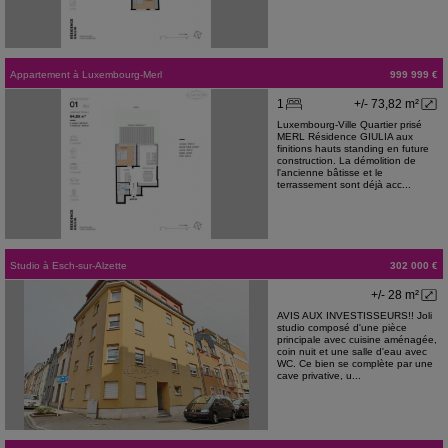
Appartement
à
Luxembourg-Merl
999 999 €
1
+/- 73,82 m²
Luxembourg-Ville Quartier prisé
MERL Résidence GIULIA aux
finitions hauts standing en future
construction. La démolition de
l'ancienne bâtisse et le
terrassement sont déjà acc...
Studio
à
Esch-sur-Alzette
302 000 €
+/- 28 m²
AVIS AUX INVESTISSEURS!! Joli
studio composé d'une pièce
principale avec cuisine aménagée,
coin nuit et une salle d'eau avec
WC. Ce bien se complète par une
cave privative, u...