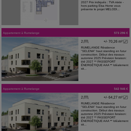
2027 Prix indiqués : TVA mixte -
hors parking Elsa Home vous
présente le projet MELODI...
Appartement
à
Rumelange
573 296 €
2
+/- 70,26 m²
RUMELANGE Résidence
"SELENA" haut standing en futur
construction. Début des travaux:
automne 2025 Prévision livraison:
été 2027 ** PASSEPORT
ÉNERGÉTIQUE AAA ** Idéalement
sit...
Appartement
à
Rumelange
542 946 €
2
+/- 64,27 m²
RUMELANGE Résidence
"SELENA" haut standing en futur
construction. Début des travaux:
automne 2025 Prévision livraison:
été 2027 ** PASSEPORT
ÉNERGÉTIQUE AAA ** Idéalement
sit...