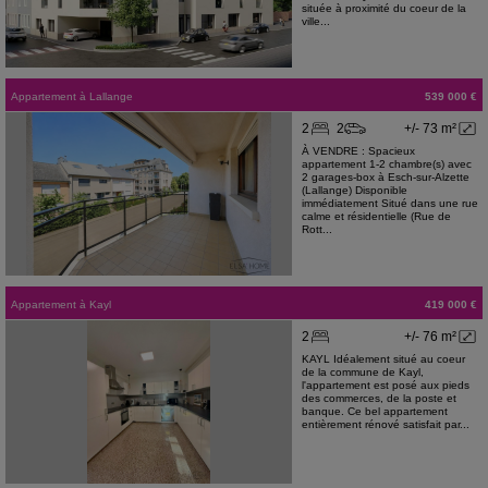
située à proximité du coeur de la
ville...
Appartement
à
Lallange
539 000 €
2
2
+/- 73 m²
À VENDRE : Spacieux
appartement 1-2 chambre(s) avec
2 garages-box à Esch-sur-Alzette
(Lallange) Disponible
immédiatement Situé dans une rue
calme et résidentielle (Rue de
Rott...
Appartement
à
Kayl
419 000 €
2
+/- 76 m²
KAYL Idéalement situé au coeur
de la commune de Kayl,
l'appartement est posé aux pieds
des commerces, de la poste et
banque. Ce bel appartement
entièrement rénové satisfait par...