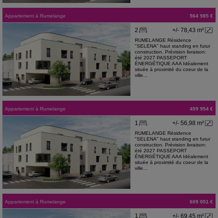
Appartement
à
Rumelange
564 985 €
2
+/- 78,43 m²
RUMELANGE Résidence
"SELENA" haut standing en futur
construction. Prévision livraison:
été 2027 PASSEPORT
ÉNERGÉTIQUE AAA Idéalement
située à proximité du coeur de la
ville...
Appartement
à
Rumelange
459 954 €
1
+/- 56,98 m²
RUMELANGE Résidence
"SELENA" haut standing en futur
construction. Prévision livraison:
été 2027 PASSEPORT
ÉNERGÉTIQUE AAA Idéalement
située à proximité du coeur de la
ville...
Appartement
à
Rumelange
609 051 €
1
+/- 69,45 m²