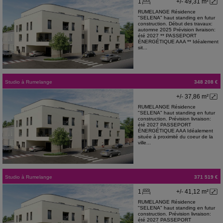
1
+/- 49,31 m²
RUMELANGE Résidence
"SELENA" haut standing en futur
construction. Début des travaux:
automne 2025 Prévision livraison:
été 2027 ** PASSEPORT
ÉNERGÉTIQUE AAA ** Idéalement
sit...
Studio
à
Rumelange
348 208 €
+/- 37,86 m²
RUMELANGE Résidence
"SELENA" haut standing en futur
construction. Prévision livraison:
été 2027 PASSEPORT
ÉNERGÉTIQUE AAA Idéalement
située à proximité du coeur de la
ville...
Studio
à
Rumelange
371 519 €
1
+/- 41,12 m²
RUMELANGE Résidence
"SELENA" haut standing en futur
construction. Prévision livraison:
été 2027 PASSEPORT