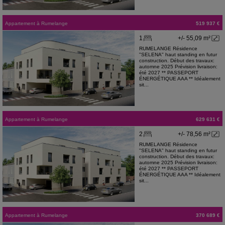
Appartement
à
Rumelange
519 937 €
1
+/- 55,09 m²
RUMELANGE Résidence
"SELENA" haut standing en futur
construction. Début des travaux:
automne 2025 Prévision livraison:
été 2027 ** PASSEPORT
ÉNERGÉTIQUE AAA ** Idéalement
sit...
Appartement
à
Rumelange
629 631 €
2
+/- 78,56 m²
RUMELANGE Résidence
"SELENA" haut standing en futur
construction. Début des travaux:
automne 2025 Prévision livraison:
été 2027 ** PASSEPORT
ÉNERGÉTIQUE AAA ** Idéalement
sit...
Appartement
à
Rumelange
370 689 €