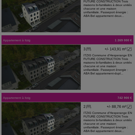
FUTURE CONSTRUCTION Trois
maisons bi-familiales à deux unités
chacune et une maison
unifamiliale. Passeport énergie :
ABA Bel appartement deux...
Appartement
à
Itzig
1 269 000 €
3
+/- 143,91 m²
ITZIG Commune d'Hesperange EN
FUTURE CONSTRUCTION Trois
maisons bi-familiales à deux unités
chacune et une maison
unifamiliale. Passeport énergie :
ABA Bel appartement-dupl...
Appartement
à
Itzig
742 900 €
2
+/- 88,76 m²
ITZIG Commune d'Hesperange EN
FUTURE CONSTRUCTION Trois
maisons bi-familiales à deux unités
chacune et une maison
unifamiliale. Passeport énergie :
ABA Bel appartement deux...