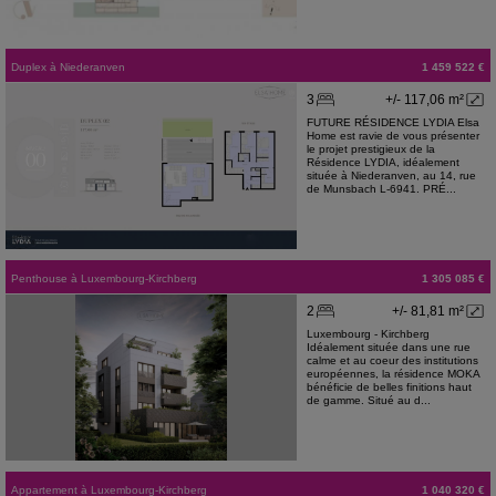
Duplex
à
Niederanven
1 459 522 €
3
+/- 117,06 m²
FUTURE RÉSIDENCE LYDIA Elsa
Home est ravie de vous présenter
le projet prestigieux de la
Résidence LYDIA, idéalement
située à Niederanven, au 14, rue
de Munsbach L-6941. PRÉ...
Penthouse
à
Luxembourg-Kirchberg
1 305 085 €
2
+/- 81,81 m²
Luxembourg - Kirchberg
Idéalement située dans une rue
calme et au coeur des institutions
européennes, la résidence MOKA
bénéficie de belles finitions haut
de gamme. Situé au d...
Appartement
à
Luxembourg-Kirchberg
1 040 320 €