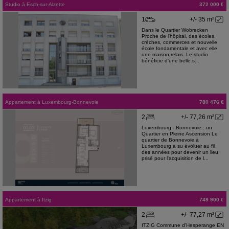
Studio
à
Esch-sur-Alzette
372 000 €
1
+/- 35 m²
Dans le Quartier Wobrecken
Proche de l'hôpital, des écoles,
crèches, commerces et nouvelle
école fondamentale et avec elle
une maison relais. Le studio
bénéficie d'une belle s...
Appartement
à
Luxembourg-Bonnevoie
780 476 €
2
+/- 77,26 m²
Luxembourg - Bonnevoie : un
Quartier en Pleine Ascension Le
quartier de Bonnevoie à
Luxembourg a su évoluer au fil
des années pour devenir un lieu
prisé pour l'acquisition de l...
Appartement
à
Itzig
749 900 €
2
+/- 77,27 m²
ITZIG Commune d'Hesperange EN