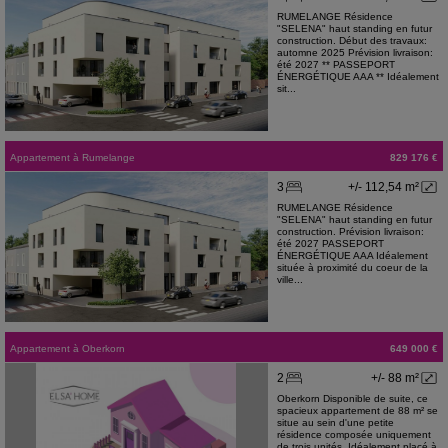
RUMELANGE Résidence
"SELENA" haut standing en futur
construction. Début des travaux:
automne 2025 Prévision livraison:
été 2027 ** PASSEPORT
ÉNERGÉTIQUE AAA ** Idéalement
sit...
Appartement
à
Rumelange
829 176 €
3
+/- 112,54 m²
RUMELANGE Résidence
"SELENA" haut standing en futur
construction. Prévision livraison:
été 2027 PASSEPORT
ÉNERGÉTIQUE AAA Idéalement
située à proximité du coeur de la
ville...
Appartement
à
Oberkorn
649 000 €
2
+/- 88 m²
Oberkorn Disponible de suite, ce
spacieux appartement de 88 m² se
situe au sein d'une petite
résidence composée uniquement
de trois unités. Idéalement placé à