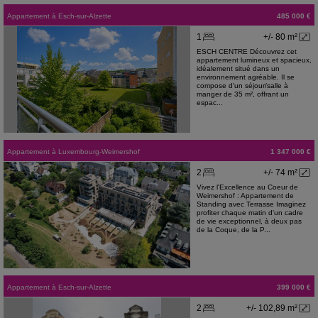
Appartement
à
Esch-sur-Alzette
485 000 €
1
+/- 80 m²
ESCH CENTRE Découvrez cet
appartement lumineux et spacieux,
idéalement situé dans un
environnement agréable. Il se
compose d'un séjour/salle à
manger de 35 m², offrant un
espac...
Appartement
à
Luxembourg-Weimershof
1 347 000 €
2
+/- 74 m²
Vivez l'Excellence au Coeur de
Weimershof : Appartement de
Standing avec Terrasse Imaginez
profiter chaque matin d'un cadre
de vie exceptionnel, à deux pas
de la Coque, de la P...
Appartement
à
Esch-sur-Alzette
399 000 €
2
+/- 102,89 m²