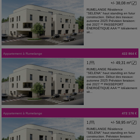
+/- 38,08 m²
RUMELANGE Résidence
"SELENA" haut standing en futur
construction. Début des travaux:
automne 2025 Prévision livraison:
été 2027 ** PASSEPORT
ÉNERGÉTIQUE AAA ** Idéalement
sit...
Appartement
à
Rumelange
422 864 €
1
+/- 49,31 m²
RUMELANGE Résidence
"SELENA" haut standing en futur
construction. Début des travaux:
automne 2025 Prévision livraison:
été 2027 ** PASSEPORT
ÉNERGÉTIQUE AAA ** Idéalement
sit...
Appartement
à
Rumelange
472 176 €
1
+/- 58,95 m²
RUMELANGE Résidence
"SELENA" haut standing en futur
construction. Prévision livraison: