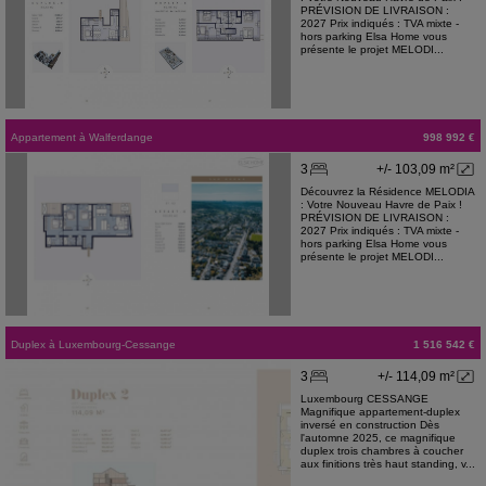
PRÉVISION DE LIVRAISON :
2027 Prix indiqués : TVA mixte -
hors parking Elsa Home vous
présente le projet MELODI...
Appartement
à
Walferdange
998 992 €
3
+/- 103,09 m²
Découvrez la Résidence MELODIA
: Votre Nouveau Havre de Paix !
PRÉVISION DE LIVRAISON :
2027 Prix indiqués : TVA mixte -
hors parking Elsa Home vous
présente le projet MELODI...
Duplex
à
Luxembourg-Cessange
1 516 542 €
3
+/- 114,09 m²
Luxembourg CESSANGE
Magnifique appartement-duplex
inversé en construction Dès
l'automne 2025, ce magnifique
duplex trois chambres à coucher
aux finitions très haut standing, v...