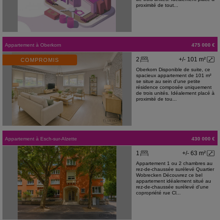
proximité de tout...
Appartement
à
Oberkorn
475 000 €
2
+/- 101 m²
COMPROMIS
Oberkorn Disponible de suite, ce
spacieux appartement de 101 m²
se situe au sein d'une petite
résidence composée uniquement
de trois unités. Idéalement placé à
proximité de tou...
Appartement
à
Esch-sur-Alzette
430 000 €
1
+/- 63 m²
Appartement 1 ou 2 chambres au
rez-de-chaussée surélevé Quartier
Wobrecken Découvrez ce bel
appartement idéalement situé au
rez-de-chaussée surélevé d'une
copropriété rue Cl...