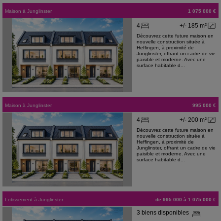
Maison
à
Junglinster
1 075 000 €
4
+/- 185 m²
Découvrez cette future maison en
nouvelle construction située à
Heffingen, à proximité de
Junglinster, offrant un cadre de vie
paisible et moderne. Avec une
surface habitable d...
Maison
à
Junglinster
995 000 €
4
+/- 200 m²
Découvrez cette future maison en
nouvelle construction située à
Heffingen, à proximité de
Junglinster, offrant un cadre de vie
paisible et moderne. Avec une
surface habitable d...
Lotissement
à
Junglinster
de 995 000 à 1 075 000 €
3 biens disponibles