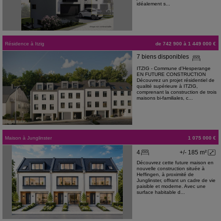
idéalement s...
Résidence
à
Itzig
de 742 900 à 1 449 000 €
7 biens disponibles
ITZIG - Commune d'Hesperange
EN FUTURE CONSTRUCTION
Découvrez un projet résidentiel de
qualité supérieure à ITZIG,
comprenant la construction de trois
maisons bi-familiales, c...
Maison
à
Junglinster
1 075 000 €
4
+/- 185 m²
Découvrez cette future maison en
nouvelle construction située à
Heffingen, à proximité de
Junglinster, offrant un cadre de vie
paisible et moderne. Avec une
surface habitable d...