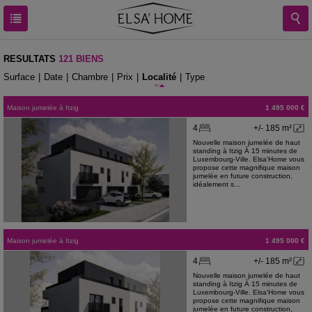
RESULTATS
121 BIENS
Surface
|
Date
|
Chambre
|
Prix
|
Localité
|
Type
Maison jumelée
à
Itzig
1 495 000 €
4
+/- 185 m²
Nouvelle maison jumelée de haut
standing à Itzig À 15 minutes de
Luxembourg-Ville. Elsa'Home vous
propose cette magnifique maison
jumelée en future construction,
idéalement s...
Maison jumelée
à
Itzig
1 495 000 €
4
+/- 185 m²
Nouvelle maison jumelée de haut
standing à Itzig À 15 minutes de
Luxembourg-Ville. Elsa'Home vous
propose cette magnifique maison
jumelée en future construction,