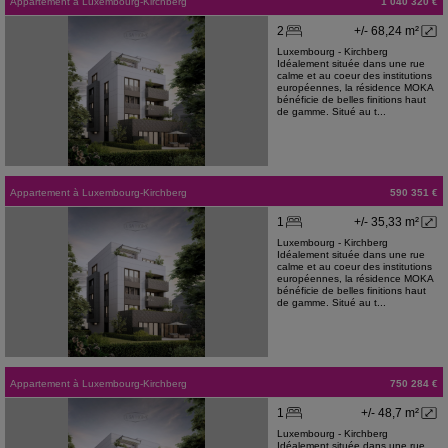
Appartement
à
Luxembourg-Kirchberg
1 040 320 €
2
+/- 68,24 m²
Luxembourg - Kirchberg
Idéalement située dans une rue
calme et au coeur des institutions
européennes, la résidence MOKA
bénéficie de belles finitions haut
de gamme. Situé au t...
Appartement
à
Luxembourg-Kirchberg
590 351 €
1
+/- 35,33 m²
Luxembourg - Kirchberg
Idéalement située dans une rue
calme et au coeur des institutions
européennes, la résidence MOKA
bénéficie de belles finitions haut
de gamme. Situé au t...
Appartement
à
Luxembourg-Kirchberg
750 284 €
1
+/- 48,7 m²
Luxembourg - Kirchberg
Idéalement située dans une rue