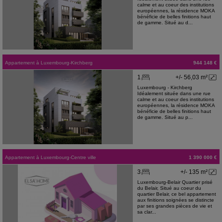
calme et au coeur des institutions
européennes, la résidence MOKA
bénéficie de belles finitions haut
de gamme. Situé au d...
Appartement
à
Luxembourg-Kirchberg
944 148 €
1
+/- 56,03 m²
Luxembourg - Kirchberg
Idéalement située dans une rue
calme et au coeur des institutions
européennes, la résidence MOKA
bénéficie de belles finitions haut
de gamme. Situé au p...
Appartement
à
Luxembourg-Centre ville
1 390 000 €
3
+/- 135 m²
Luxembourg-Belair Quartier prisé
du Belair, Situé au coeur du
quartier Belair, ce bel appartement
aux finitions soignées se distincte
par ses grandes pièces de vie et
sa clar...