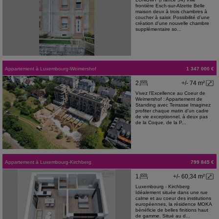
frontière Esch-sur-Alzette Belle
maison deux à trois chambres à
coucher à saisir. Possibilité d'une
création d'une nouvelle chambre
supplémentaire so...
Appartement
à
Luxembourg-Weimershof
1 347 000 €
2
+/- 74 m²
Vivez l'Excellence au Coeur de
Weimershof : Appartement de
Standing avec Terrasse Imaginez
profiter chaque matin d'un cadre
de vie exceptionnel, à deux pas
de la Coque, de la P...
Appartement
à
Luxembourg-Kirchberg
799 845 €
1
+/- 60,34 m²
Luxembourg - Kirchberg
Idéalement située dans une rue
calme et au coeur des institutions
européennes, la résidence MOKA
bénéficie de belles finitions haut
de gamme. Situé au d...