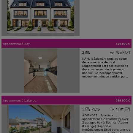
Appartement
à
Kayl
419 000 €
2
+/- 76 m²
KAYL Idéalement situé au coeur
de la commune de Kayl,
l'appartement est posé aux pieds
des commerces, de la poste et
banque. Ce bel appartement
entièrement rénové satisfait par...
Appartement
à
Lallange
539 000 €
2
2
+/- 73 m²
À VENDRE : Spacieux
appartement 1-2 chambre(s) avec
2 garages-box à Esch-sur-Alzette
(Lallange) Disponible
immédiatement Situé dans une rue