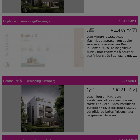
Duplex
à
Luxembourg-Cessange
1 516 542 €
3
+/- 114,09 m²
Luxembourg CESSANGE
Magnifique appartement-duplex
inversé en construction Dès
l'automne 2025, ce magnifique
duplex trois chambres à coucher
aux finitions très haut standing, v...
Penthouse
à
Luxembourg-Kirchberg
1 305 085 €
2
+/- 81,81 m²
Luxembourg - Kirchberg
Idéalement située dans une rue
calme et au coeur des institutions
européennes, la résidence MOKA
bénéficie de belles finitions haut
de gamme. Situé au d...