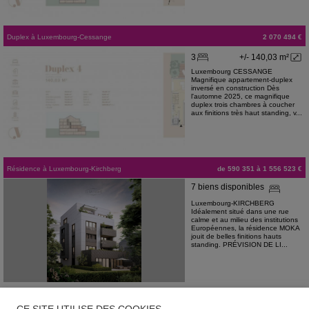
Duplex
à
Luxembourg-Cessange
2 070 494 €
3
+/- 140,03 m²
Luxembourg CESSANGE
Magnifique appartement-duplex
inversé en construction Dès
l'automne 2025, ce magnifique
duplex trois chambres à coucher
aux finitions très haut standing, v...
Résidence
à
Luxembourg-Kirchberg
de 590 351 à 1 556 523 €
7 biens disponibles
Luxembourg-KIRCHBERG
Idéalement situé dans une rue
calme et au milieu des institutions
Européennes, la résidence MOKA
jouit de belles finitions hauts
standing. PRÉVISION DE LI...
Appartement
à
Luxembourg-Kirchberg
1 980 000 €