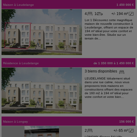
Maison
à
Leudelange
1 450 000 €
4
1
+/- 194 m²
Lot 1 Découvrez cette magnifique
maison de nouvelle construction à
Leudelange, offrant un espace de
194 m² idéal pour votre confort et
votre bien-être. Située sur un
terrain de...
Résidence
à
Leudelange
de 1 350 000 à 1 450 000 €
3 biens disponibles
LEUDELANGE Idéalement situé
dans une rue calme, nous vous
proposons trois maisons en
constructions offrant des espaces
de 160 m2 à 194 m² idéal pour
votre confort et votre bien...
Maison
à
Longwy
156 000 €
2
+/- 65 m²
LONGWY (France 54) Ville