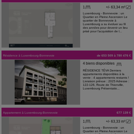
1
+/- 63,34 m²
Luxembourg - Bonnevoie : un
Quartier en Pleine Ascension Le
quartier de Bonnevoie à
Luxembourg a su évoluer au fil
des années pour devenir un lieu
prisé pour l'acquisition de l...
Résidence
à
Luxembourg-Bonnevoie
de 653 509 à 780 476 €
4 biens disponibles
RÉSIDENCE TÉVA Derniers
appartements disponibles à la
vente : 4 appartements restants !
Livraison prévue : 2025 Adresse :
122-126, Route de Thionville,
Luxembourg Présentatio...
Appartement
à
Luxembourg-Bonnevoie
677 139 €
1
+/- 63,33 m²
Luxembourg - Bonnevoie : un
Quartier en Pleine Ascension Le