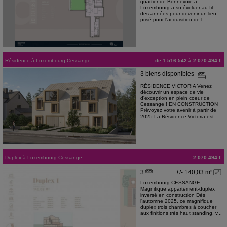
quartier de Bonnevoie à
Luxembourg a su évoluer au fil
des années pour devenir un lieu
prisé pour l'acquisition de l...
Résidence
à
Luxembourg-Cessange
de 1 516 542 à 2 070 494 €
3 biens disponibles
RÉSIDENCE VICTORIA Venez
découvrir un espace de vie
d'exception en plein coeur de
Cessange ! EN CONSTRUCTION
Prévoyez votre avenir à partir de
2025 La Résidence Victoria est...
Duplex
à
Luxembourg-Cessange
2 070 494 €
3
+/- 140,03 m²
Luxembourg CESSANGE
Magnifique appartement-duplex
inversé en construction Dès
l'automne 2025, ce magnifique
duplex trois chambres à coucher
aux finitions très haut standing, v...