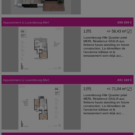
Appartement
à
Luxembourg-Merl
699 999 €
1
+/- 56,43 m²
Luxembourg-Ville Quartier prisé
MERL Résidence GIULIA aux
finitions hauts standing en future
construction. La démolition de
l'ancienne bâtisse et le
terrassement sont déjà acc...
Appartement
à
Luxembourg-Merl
831 169 €
2
+/- 71,04 m²
Luxembourg-Ville Quartier prisé
MERL Résidence GIULIA aux
finitions hauts standing en future
construction. La démolition de
l'ancienne bâtisse et le
terrassement sont déjà acc...