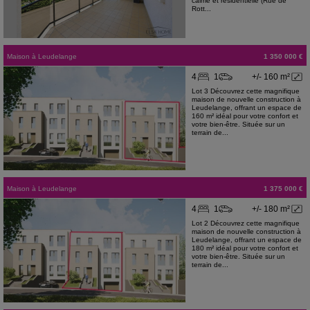
calme et résidentielle (Rue de
Rott...
Maison
à
Leudelange
1 350 000 €
4
1
+/- 160 m²
Lot 3 Découvrez cette magnifique
maison de nouvelle construction à
Leudelange, offrant un espace de
160 m² idéal pour votre confort et
votre bien-être. Située sur un
terrain de...
Maison
à
Leudelange
1 375 000 €
4
1
+/- 180 m²
Lot 2 Découvrez cette magnifique
maison de nouvelle construction à
Leudelange, offrant un espace de
180 m² idéal pour votre confort et
votre bien-être. Située sur un
terrain de...