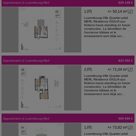
Appartement
à
Luxembourg-Merl
629 148 €
1
+/- 50,14 m²
Luxembourg-Ville Quartier prisé
MERL Résidence GIULIA aux
finitions hauts standing en future
construction. La démolition de
l'ancienne bâtisse et le
terrassement sont déjà acc...
Appartement
à
Luxembourg-Merl
823 302 €
2
+/- 71,04 m²
Luxembourg-Ville Quartier prisé
MERL Résidence GIULIA aux
finitions hauts standing en future
construction. La démolition de
l'ancienne bâtisse et le
terrassement sont déjà acc...
Appartement
à
Luxembourg-Merl
999 999 €
1
+/- 73,82 m²
Luxembourg-Ville Quartier prisé