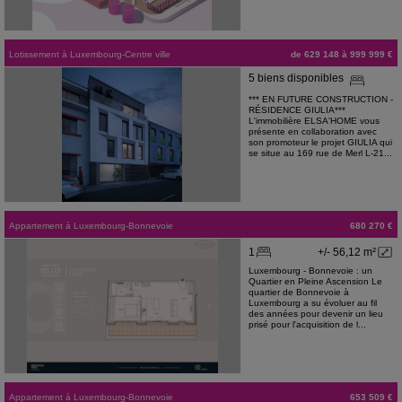
Lotissement
à
Luxembourg-Centre ville
de 629 148 à 999 999 €
5 biens disponibles
*** EN FUTURE CONSTRUCTION -
RÉSIDENCE GIULIA***
L'immobilière ELSA'HOME vous
présente en collaboration avec
son promoteur le projet GIULIA qui
se situe au 169 rue de Merl L-21...
Appartement
à
Luxembourg-Bonnevoie
680 270 €
1
+/- 56,12 m²
Luxembourg - Bonnevoie : un
Quartier en Pleine Ascension Le
quartier de Bonnevoie à
Luxembourg a su évoluer au fil
des années pour devenir un lieu
prisé pour l'acquisition de l...
Appartement
à
Luxembourg-Bonnevoie
653 509 €