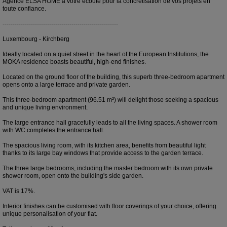
Agence ELSA'HOME à votre écoute pour la concrétisation de vos projets en
toute confiance.
---------------------------------------------------------
Luxembourg - Kirchberg
Ideally located on a quiet street in the heart of the European Institutions, the
MOKA residence boasts beautiful, high-end finishes.
Located on the ground floor of the building, this superb three-bedroom apartment
opens onto a large terrace and private garden.
This three-bedroom apartment (96.51 m²) will delight those seeking a spacious
and unique living environment.
The large entrance hall gracefully leads to all the living spaces. A shower room
with WC completes the entrance hall.
The spacious living room, with its kitchen area, benefits from beautiful light
thanks to its large bay windows that provide access to the garden terrace.
The three large bedrooms, including the master bedroom with its own private
shower room, open onto the building's side garden.
VAT is 17%.
Interior finishes can be customised with floor coverings of your choice, offering
unique personalisation of your flat.