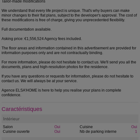
Tailor-made modifications
We understand that every life project is unique. That's why buyers can make
minor changes to their flat plans, subject to the developer's approval. The cost of
these modifications is free of charge, giving you unprecedented flexibility.
Full documentation available.
Asking price: €1,556,524 Agency fees included.
The floor areas and information contained in this advertisement are provided for
information purposes only and are not contractually binding.
For more information, please do not hesitate to contact us. We'll send you all the
documents, plans and high-resolution photos for the residence.
If you have any questions or requests for information, please do not hesitate to
contact us. We will always be at your service.
Agence ELSA'HOME is here to help you realise your plans in complete
confidence.
Caractéristiques
Intérieur
Salon
Oui
Cuisine
Oui
Cuisine ouverte
Oui
Nb de parking interne
1