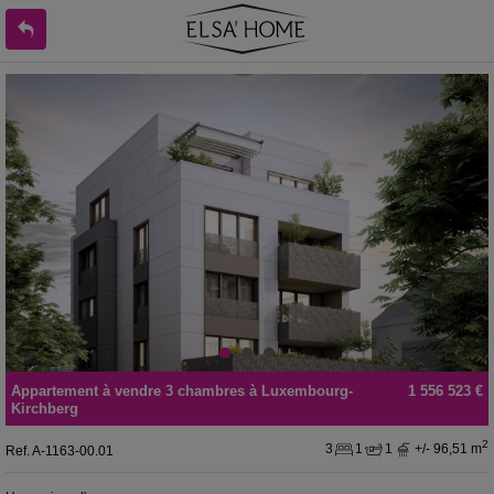
Appartement
à vendre
3 chambres à
Luxembourg-
1 556 523 €
Kirchberg
2
3
1
1
+/- 96,51 m
Ref.
A-1163-00.01