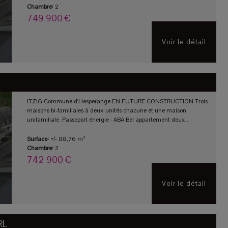
Chambre:
2
749 900 €
Voir le détail
ITZIG Commune d'Hesperange EN FUTURE CONSTRUCTION Trois
maisons bi-familiales à deux unités chacune et une maison
unifamiliale. Passeport énergie : ABA Bel appartement deux...
Surface:
+/- 88,76 m²
Chambre:
2
742 900 €
Voir le détail
RL