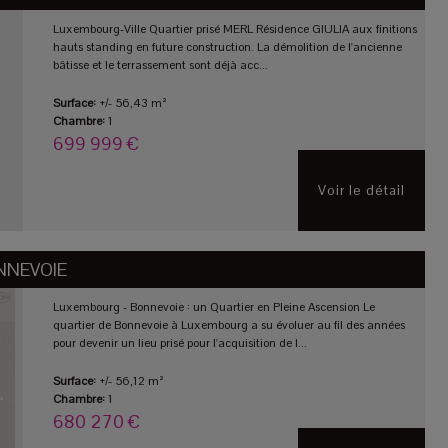
Luxembourg-Ville Quartier prisé MERL Résidence GIULIA aux finitions
hauts standing en future construction. La démolition de l'ancienne
bâtisse et le terrassement sont déjà acc...
Surface:
+/- 56,43 m²
Chambre:
1
699 999 €
Voir le détail
NNEVOIE
Luxembourg - Bonnevoie : un Quartier en Pleine Ascension Le
quartier de Bonnevoie à Luxembourg a su évoluer au fil des années
pour devenir un lieu prisé pour l'acquisition de l...
Surface:
+/- 56,12 m²
Chambre:
1
680 270 €