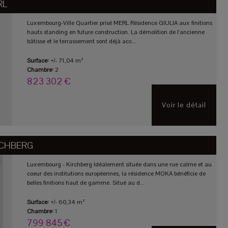
RL
Luxembourg-Ville Quartier prisé MERL Résidence GIULIA aux finitions
hauts standing en future construction. La démolition de l'ancienne
bâtisse et le terrassement sont déjà acc...
Surface:
+/- 71,04 m²
Chambre:
2
823 302 €
Voir le détail
RCHBERG
Luxembourg - Kirchberg Idéalement située dans une rue calme et au
coeur des institutions européennes, la résidence MOKA bénéficie de
belles finitions haut de gamme. Situé au d...
Surface:
+/- 60,34 m²
Chambre:
1
799 845 €