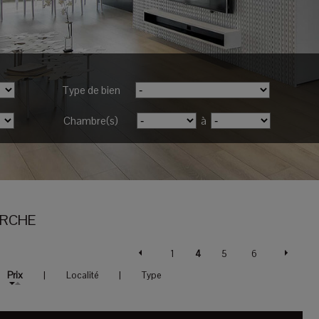
Type de bien
Chambre(s)
à
ERCHE
1
4
5
6
Prix
|
Localité
|
Type