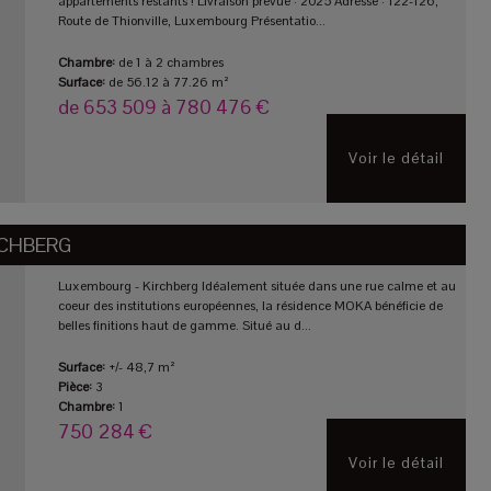
appartements restants ! Livraison prévue : 2025 Adresse : 122-126,
Route de Thionville, Luxembourg Présentatio...
Chambre:
de 1 à 2 chambres
Surface:
de 56.12 à 77.26 m²
de 653 509 à 780 476 €
Voir le détail
RCHBERG
Luxembourg - Kirchberg Idéalement située dans une rue calme et au
coeur des institutions européennes, la résidence MOKA bénéficie de
belles finitions haut de gamme. Situé au d...
Surface:
+/- 48,7 m²
Pièce:
3
Chambre:
1
750 284 €
Voir le détail