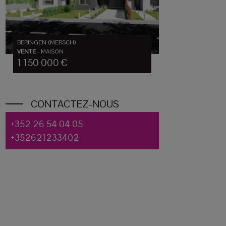
BERINGEN (MERSCH)
VENTE
-
MAISON
1 150 000 €
CONTACTEZ-NOUS
+352 26 54 04 05
+352621233402