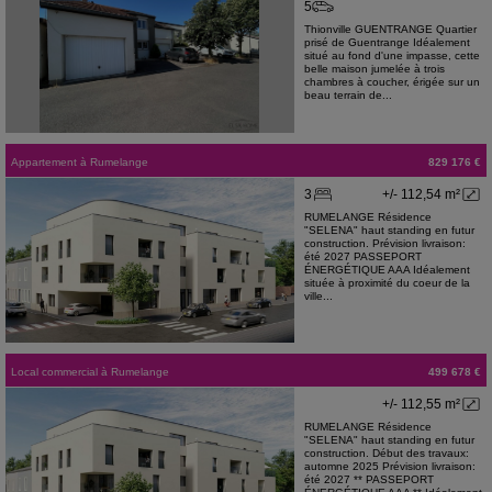
5
Thionville GUENTRANGE Quartier
prisé de Guentrange Idéalement
situé au fond d'une impasse, cette
belle maison jumelée à trois
chambres à coucher, érigée sur un
beau terrain de...
Appartement
à
Rumelange
829 176 €
3
+/- 112,54 m²
RUMELANGE Résidence
"SELENA" haut standing en futur
construction. Prévision livraison:
été 2027 PASSEPORT
ÉNERGÉTIQUE AAA Idéalement
située à proximité du coeur de la
ville...
Local commercial
à
Rumelange
499 678 €
+/- 112,55 m²
RUMELANGE Résidence
"SELENA" haut standing en futur
construction. Début des travaux:
automne 2025 Prévision livraison:
été 2027 ** PASSEPORT