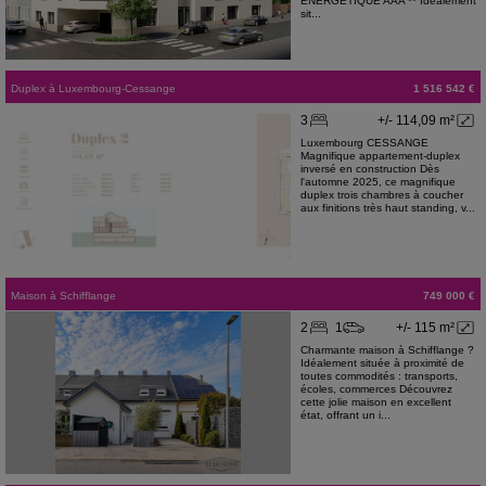
ÉNERGÉTIQUE AAA ** Idéalement
sit...
Duplex
à
Luxembourg-Cessange
1 516 542 €
3
+/- 114,09 m²
Luxembourg CESSANGE
Magnifique appartement-duplex
inversé en construction Dès
l'automne 2025, ce magnifique
duplex trois chambres à coucher
aux finitions très haut standing, v...
Maison
à
Schifflange
749 000 €
2
1
+/- 115 m²
Charmante maison à Schifflange ?
Idéalement située à proximité de
toutes commodités : transports,
écoles, commerces Découvrez
cette jolie maison en excellent
état, offrant un i...