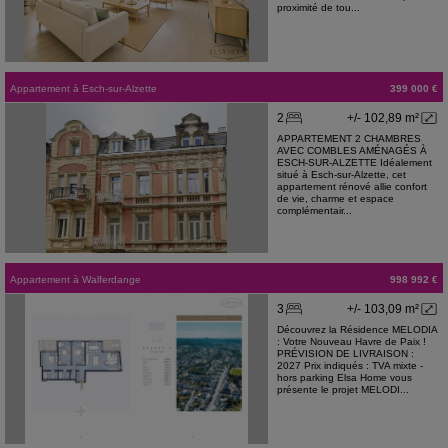
proximité de tou...
Appartement
à
Esch-sur-Alzette
399 000 €
2
+/- 102,89 m²
APPARTEMENT 2 CHAMBRES
AVEC COMBLES AMÉNAGÉS À
ESCH-SUR-ALZETTE Idéalement
situé à Esch-sur-Alzette, cet
appartement rénové allie confort
de vie, charme et espace
complémentair...
Appartement
à
Walferdange
998 992 €
3
+/- 103,09 m²
Découvrez la Résidence MELODIA
: Votre Nouveau Havre de Paix !
PRÉVISION DE LIVRAISON :
2027 Prix indiqués : TVA mixte -
hors parking Elsa Home vous
présente le projet MELODI...