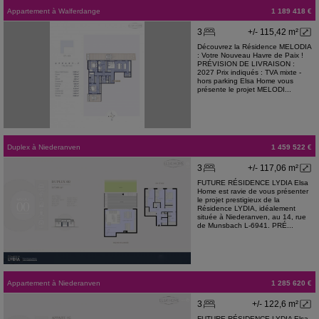
Appartement
à
Walferdange
1 189 418 €
3
+/- 115,42 m²
Découvrez la Résidence MELODIA
: Votre Nouveau Havre de Paix !
PRÉVISION DE LIVRAISON :
2027 Prix indiqués : TVA mixte -
hors parking Elsa Home vous
présente le projet MELODI...
Duplex
à
Niederanven
1 459 522 €
3
+/- 117,06 m²
FUTURE RÉSIDENCE LYDIA Elsa
Home est ravie de vous présenter
le projet prestigieux de la
Résidence LYDIA, idéalement
située à Niederanven, au 14, rue
de Munsbach L-6941. PRÉ...
Appartement
à
Niederanven
1 285 620 €
3
+/- 122,6 m²
FUTURE RÉSIDENCE LYDIA Elsa