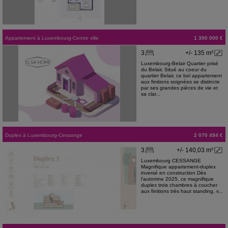
Appartement
à
Luxembourg-Centre ville
1 390 000 €
3
+/- 135 m²
Luxembourg-Belair Quartier prisé
du Belair, Situé au coeur du
quartier Belair, ce bel appartement
aux finitions soignées se distincte
par ses grandes pièces de vie et
sa clar...
Duplex
à
Luxembourg-Cessange
2 070 494 €
3
+/- 140,03 m²
Luxembourg CESSANGE
Magnifique appartement-duplex
inversé en construction Dès
l'automne 2025, ce magnifique
duplex trois chambres à coucher
aux finitions très haut standing, v...