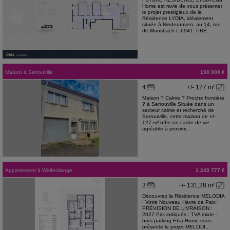
Home est ravie de vous présenter
le projet prestigieux de la
Résidence LYDIA, idéalement
située à Niederanven, au 14, rue
de Munsbach L-6941. PRÉ...
Maison
à
Serrouville
190 000 €
4
+/- 127 m²
Maison ? Calme ? Proche frontière
? à Serrouville Située dans un
secteur calme et recherché de
Serrouville, cette maison de +/-
127 m² offre un cadre de vie
agréable à proximi...
Appartement
à
Walferdange
1 249 777 €
3
+/- 131,28 m²
Découvrez la Résidence MELODIA
: Votre Nouveau Havre de Paix !
PRÉVISION DE LIVRAISON :
2027 Prix indiqués : TVA mixte -
hors parking Elsa Home vous
présente le projet MELODI...