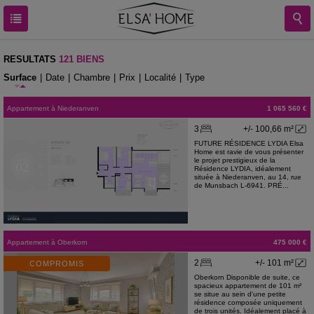
RESULTATS
121 BIENS
Surface
|
Date
|
Chambre
|
Prix
|
Localité
|
Type
Appartement
à
Niederanven
1 065 560 €
3
+/- 100,66 m²
FUTURE RÉSIDENCE LYDIA Elsa
Home est ravie de vous présenter
le projet prestigieux de la
Résidence LYDIA, idéalement
située à Niederanven, au 14, rue
de Munsbach L-6941. PRÉ...
Appartement
à
Oberkorn
475 000 €
2
+/- 101 m²
COMPROMIS
Oberkorn Disponible de suite, ce
spacieux appartement de 101 m²
se situe au sein d'une petite
résidence composée uniquement
de trois unités. Idéalement placé à