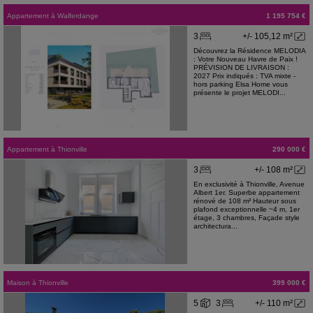
Appartement
à
Walferdange
1 195 754 €
3
+/- 105,12 m²
Découvrez la Résidence MELODIA
: Votre Nouveau Havre de Paix !
PRÉVISION DE LIVRAISON :
2027 Prix indiqués : TVA mixte -
hors parking Elsa Home vous
présente le projet MELODI...
Appartement
à
Thionville
290 000 €
3
+/- 108 m²
En exclusivité à Thionville, Avenue
Albert 1er. Superbe appartement
rénové de 108 m² Hauteur sous
plafond exceptionnelle ~4 m, 1er
étage, 3 chambres, Façade style
architectura...
Maison
à
Thionville
399 000 €
5
3
+/- 110 m²