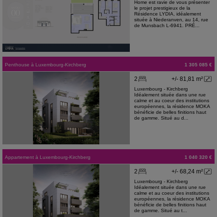
Home est ravie de vous présenter
le projet prestigieux de la
Résidence LYDIA, idéalement
située à Niederanven, au 14, rue
de Munsbach L-6941. PRÉ...
Penthouse
à
Luxembourg-Kirchberg
1 305 085 €
2
+/- 81,81 m²
Luxembourg - Kirchberg
Idéalement située dans une rue
calme et au coeur des institutions
européennes, la résidence MOKA
bénéficie de belles finitions haut
de gamme. Situé au d...
Appartement
à
Luxembourg-Kirchberg
1 040 320 €
2
+/- 68,24 m²
Luxembourg - Kirchberg
Idéalement située dans une rue
calme et au coeur des institutions
européennes, la résidence MOKA
bénéficie de belles finitions haut
de gamme. Situé au t...