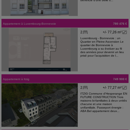
bénéficie d'une belle s...
Appartement
à
Luxembourg-Bonnevoie
780 476 €
2
+/- 77,26 m²
Luxembourg - Bonnevoie : un
Quartier en Pleine Ascension Le
quartier de Bonnevoie à
Luxembourg a su évoluer au fil
des années pour devenir un lieu
prisé pour l'acquisition de l...
Appartement
à
Itzig
749 900 €
2
+/- 77,27 m²
ITZIG Commune d'Hesperange EN
FUTURE CONSTRUCTION Trois
maisons bi-familiales à deux unités
chacune et une maison
unifamiliale. Passeport énergie :
ABA Bel appartement deux...