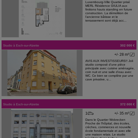
Luxembourg-Ville Quartier prisé
MERL Résidence GIULIA aux
finitions hauts standing en future
construction. La démolition de
l'ancienne bâtisse et le
terrassement sont déjà acc...
Studio
à
Esch-sur-Alzette
302 000 €
+/- 28 m²
AVIS AUX INVESTISSEURS!! Joli
studio composé d'une pièce
principale avec cuisine aménagée,
coin nuit et une salle d'eau avec
WC. Ce bien se complète par une
cave privative, u...
Studio
à
Esch-sur-Alzette
372 000 €
1
+/- 35 m²
Dans le Quartier Wobrecken
Proche de l'hôpital, des écoles,
crèches, commerces et nouvelle
école fondamentale et avec elle
une maison relais. Le studio