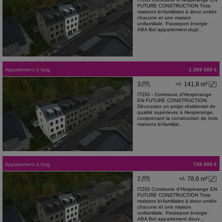
FUTURE CONSTRUCTION Trois
maisons bi-familiales à deux unités
chacune et une maison
unifamiliale. Passeport énergie :
ABA Bel appartement-dupl...
Appartement
à
Itzig
1 269 000 €
3
+/- 141,8 m²
ITZIG - Commune d'Hesperange
EN FUTURE CONSTRUCTION
Découvrez un projet résidentiel de
qualité supérieure à Hesperange,
comprenant la construction de trois
maisons bi-familial...
Appartement
à
Itzig
749 900 €
2
+/- 78,6 m²
ITZIG Commune d'Hesperange EN
FUTURE CONSTRUCTION Trois
maisons bi-familiales à deux unités
chacune et une maison
unifamiliale. Passeport énergie :
ABA Bel appartement deux...