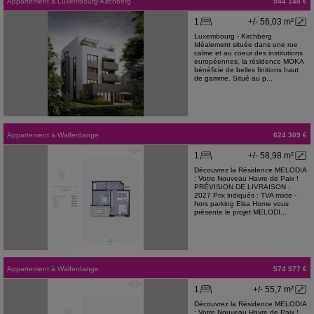
Appartement
à
Luxembourg-Kirchberg
944 148 €
1
+/- 56,03 m²
Luxembourg - Kirchberg
Idéalement située dans une rue
calme et au coeur des institutions
européennes, la résidence MOKA
bénéficie de belles finitions haut
de gamme. Situé au p...
Appartement
à
Walferdange
624 309 €
1
+/- 58,98 m²
Découvrez la Résidence MELODIA
: Votre Nouveau Havre de Paix !
PRÉVISION DE LIVRAISON :
2027 Prix indiqués : TVA mixte -
hors parking Elsa Home vous
présente le projet MELODI...
Appartement
à
Walferdange
574 577 €
1
+/- 55,7 m²
Découvrez la Résidence MELODIA
: Votre Nouveau Havre de Paix !