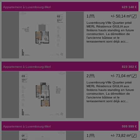
Appartement
à
Luxembourg-Merl
629 148 €
1
+/- 50,14 m²
Luxembourg-Ville Quartier prisé
MERL Résidence GIULIA aux
finitions hauts standing en future
construction. La démolition de
l'ancienne bâtisse et le
terrassement sont déjà acc...
Appartement
à
Luxembourg-Merl
823 302 €
2
+/- 71,04 m²
Luxembourg-Ville Quartier prisé
MERL Résidence GIULIA aux
finitions hauts standing en future
construction. La démolition de
l'ancienne bâtisse et le
terrassement sont déjà acc...
Appartement
à
Luxembourg-Merl
999 999 €
1
+/- 73,82 m²