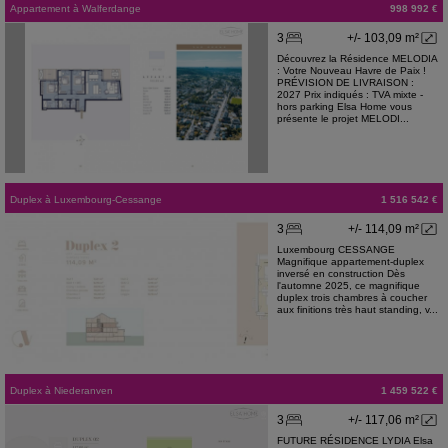
Appartement
à
Walferdange
998 992 €
3
+/- 103,09 m²
Découvrez la Résidence MELODIA
: Votre Nouveau Havre de Paix !
PRÉVISION DE LIVRAISON :
2027 Prix indiqués : TVA mixte -
hors parking Elsa Home vous
présente le projet MELODI...
Duplex
à
Luxembourg-Cessange
1 516 542 €
3
+/- 114,09 m²
Luxembourg CESSANGE
Magnifique appartement-duplex
inversé en construction Dès
l'automne 2025, ce magnifique
duplex trois chambres à coucher
aux finitions très haut standing, v...
Duplex
à
Niederanven
1 459 522 €
3
+/- 117,06 m²
FUTURE RÉSIDENCE LYDIA Elsa