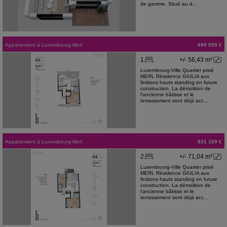
de gamme. Situé au d...
Appartement
à
Luxembourg-Merl
699 999 €
1
+/- 56,43 m²
Luxembourg-Ville Quartier prisé
MERL Résidence GIULIA aux
finitions hauts standing en future
construction. La démolition de
l'ancienne bâtisse et le
terrassement sont déjà acc...
Appartement
à
Luxembourg-Merl
831 169 €
2
+/- 71,04 m²
Luxembourg-Ville Quartier prisé
MERL Résidence GIULIA aux
finitions hauts standing en future
construction. La démolition de
l'ancienne bâtisse et le
terrassement sont déjà acc...