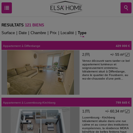
RESULTATS
121 BIENS
Surface
|
Date
|
Chambre
|
Prix
|
Localité
|
Type
Appartement
à
Differdange
429 000 €
2
+/- 55 m²
Venez découvrir sans tarder ce bel
appartement lumineux et
soigneusement entretenu.
Idéalement situé à Differdange,
dans le quartier de Fousbann, au
rez-de-chaussée d'une petit...
Appartement
à
Luxembourg-Kirchberg
799 845 €
1
+/- 60,34 m²
Luxembourg - Kirchberg
Idéalement située dans une rue
calme et au coeur des institutions
européennes, la résidence MOKA
bénéficie de belles finitions haut