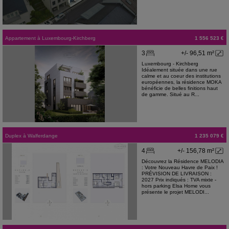
Appartement
à
Luxembourg-Kirchberg
1 556 523 €
3
+/- 96,51 m²
Luxembourg - Kirchberg
Idéalement située dans une rue
calme et au coeur des institutions
européennes, la résidence MOKA
bénéficie de belles finitions haut
de gamme. Situé au R...
Duplex
à
Walferdange
1 235 079 €
4
+/- 156,78 m²
Découvrez la Résidence MELODIA
: Votre Nouveau Havre de Paix !
PRÉVISION DE LIVRAISON :
2027 Prix indiqués : TVA mixte -
hors parking Elsa Home vous
présente le projet MELODI...