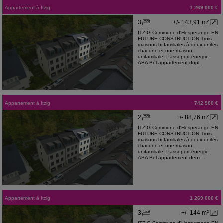
Appartement
à
Itzig
1 269 000 €
3
+/- 143,91 m²
ITZIG Commune d'Hesperange EN
FUTURE CONSTRUCTION Trois
maisons bi-familiales à deux unités
chacune et une maison
unifamiliale. Passeport énergie :
ABA Bel appartement-dupl...
Appartement
à
Itzig
742 900 €
2
+/- 88,76 m²
ITZIG Commune d'Hesperange EN
FUTURE CONSTRUCTION Trois
maisons bi-familiales à deux unités
chacune et une maison
unifamiliale. Passeport énergie :
ABA Bel appartement deux...
Appartement
à
Itzig
1 269 000 €
3
+/- 144 m²
ITZIG Commune d'Hesperange EN