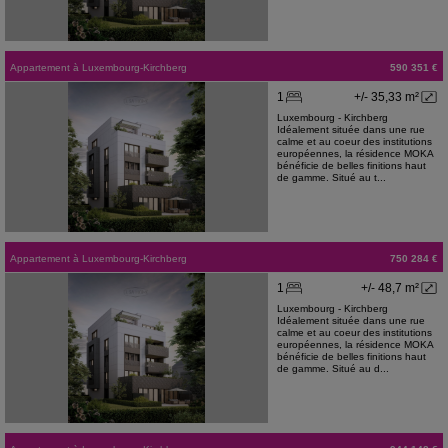
Appartement
à
Luxembourg-Kirchberg
590 351 €
1
+/- 35,33 m²
Luxembourg - Kirchberg
Idéalement située dans une rue
calme et au coeur des institutions
européennes, la résidence MOKA
bénéficie de belles finitions haut
de gamme. Situé au t...
Appartement
à
Luxembourg-Kirchberg
750 284 €
1
+/- 48,7 m²
Luxembourg - Kirchberg
Idéalement située dans une rue
calme et au coeur des institutions
européennes, la résidence MOKA
bénéficie de belles finitions haut
de gamme. Situé au d...