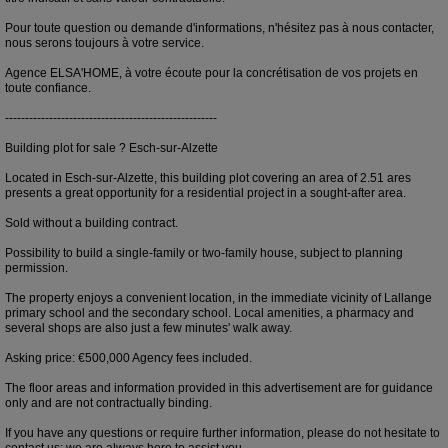
Pour toute question ou demande d'informations, n'hésitez pas à nous contacter,
nous serons toujours à votre service.
Agence ELSA'HOME, à votre écoute pour la concrétisation de vos projets en
toute confiance.
-----------------------------------------------------
Building plot for sale ? Esch-sur-Alzette
Located in Esch-sur-Alzette, this building plot covering an area of 2.51 ares
presents a great opportunity for a residential project in a sought-after area.
Sold without a building contract.
Possibility to build a single-family or two-family house, subject to planning
permission.
The property enjoys a convenient location, in the immediate vicinity of Lallange
primary school and the secondary school. Local amenities, a pharmacy and
several shops are also just a few minutes' walk away.
Asking price: €500,000 Agency fees included.
The floor areas and information provided in this advertisement are for guidance
only and are not contractually binding.
If you have any questions or require further information, please do not hesitate to
contact us; we are always here to assist you.