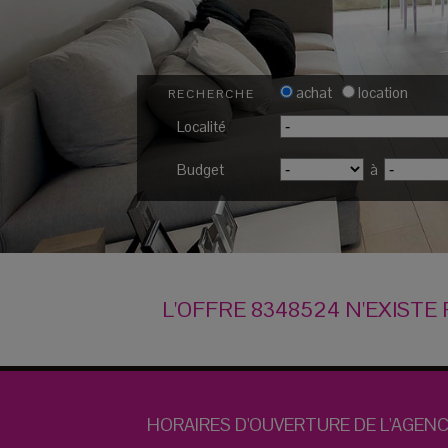
achat
location
RECHERCHE
Localité
Budget
à
L'OFFRE 8348524 N'EXISTE 
HORAIRES D'OUVERTURE DE L'AGENC