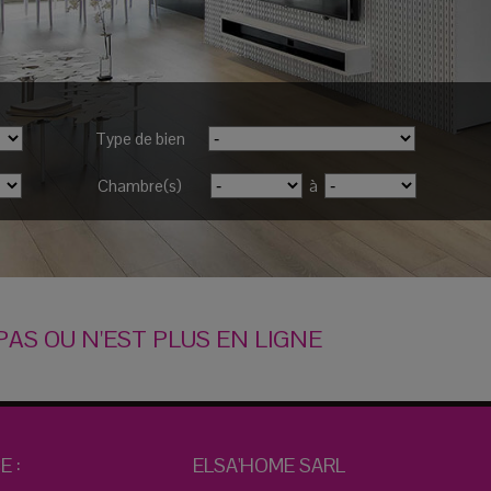
Type de bien
Chambre(s)
à
PAS OU N'EST PLUS EN LIGNE
E :
ELSA'HOME SARL