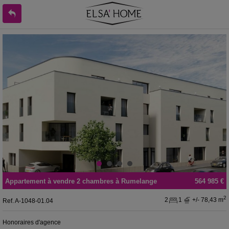
Appartement
à vendre
2 chambres à
Rumelange
564 985 €
2
2
1
+/- 78,43 m
Ref.
A-1048-01.04
Honoraires d'agence