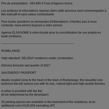
Prix de présentation : 564 985 € Frais d'Agence Inclus.
Les surfaces et informations reprises dans cette annonce sont communiquées à
titre indicatif et sans valeur contractuelle.
Pour toutes questions ou demandes d'informations, n'hésitez pas à nous
contacter, nous serons toujours à votre service.
Agence ELSA'HOME à votre écoute pour la concrétisation de vos projets en
toute confiance.
---------------------------------------------------------------------------
RUMELANGE
High-standard ‘SELENA' residence under construction.
Delivery forecast, last quarter of 2027
AAA ENERGY PASSPORT
Ideally located close to the heart of the town of Rumelange, this beautiful one-
bedroom flat will seduce you with its size, natural light and high-quality finishes.
A cellar is provided with the flat.
(to be determined by the developer).
26 parking spaces are available in the basement of the residence, at an
additional cost of €26,500 excluding VAT.