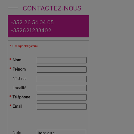
CONTACTEZ-NOUS
+352 26 54 04 05
+352621233402
Champs obligatoire
Nom
Prénom
N° et rue
Localité
Téléphone
Email
Note