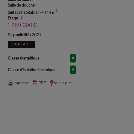
Salle de douche :
1
2
Surface habitable :
+/-144 m
Etage
:
2
1 269 000 €
Disponibilité :
2027
CONTACT
Classe énergétique
A
Classe d'isolation thermique
A
Imprimer
PDF
Voir le plan