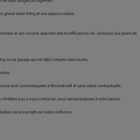
ur les deux étages du logement.
on grand salon living et son espace cuisine.
omoteur et son accord, apporter des modifications (ex. cloisons) aux plans de
ing ou un garage qui est déjà compris dans le prix.
nclus.
nonce sont communiquées à titre indicatif et sans valeur contractuelle.
n'hésitez pas à nous contacter, nous serons toujours à votre service.
ation de vos projets en toute confiance.