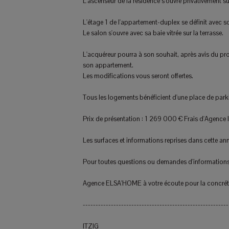
L'ascenseur de la résidence s'ouvre privativement s
L'étage 1 de l'appartement-duplex se définit avec s
Le salon s'ouvre avec sa baie vitrée sur la terrasse.
L'acquéreur pourra à son souhait, après avis du pr
son appartement.
Les modifications vous seront offertes.
Tous les logements bénéficient d'une place de park
Prix de présentation : 1 269 000 € Frais d'Agence I
Les surfaces et informations reprises dans cette an
Pour toutes questions ou demandes d'informations, 
Agence ELSA'HOME à votre écoute pour la concrétis
---------------------------------------------------------
ITZIG