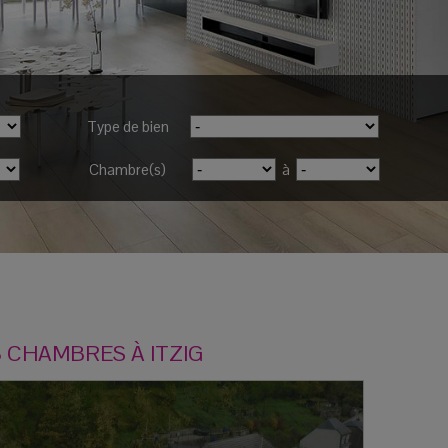
Type de bien
Chambre(s)
à
 CHAMBRES À
ITZIG