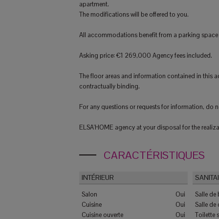
apartment.
The modifications will be offered to you.
All accommodations benefit from a parking space or
Asking price: €1 269,000 Agency fees included.
The floor areas and information contained in this 
contractually binding.
For any questions or requests for information, do no
ELSA'HOME agency at your disposal for the realiza
CARACTÉRISTIQUES
INTÉRIEUR
SANITA
Salon
Oui
Salle de
Cuisine
Oui
Salle de
Cuisine ouverte
Oui
Toilette 