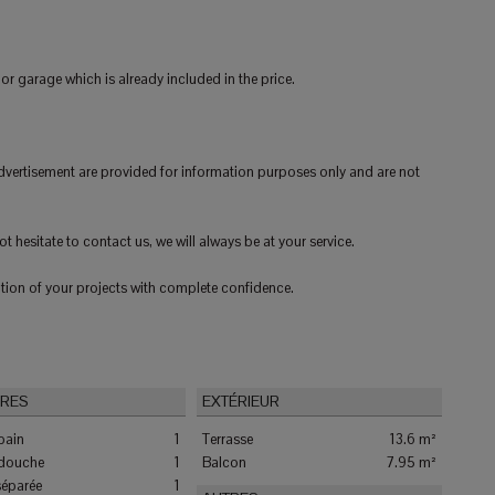
 garage which is already included in the price.
advertisement are provided for information purposes only and are not
t hesitate to contact us, we will always be at your service.
tion of your projects with complete confidence.
IRES
EXTÉRIEUR
 bain
1
Terrasse
13.6 m²
 douche
1
Balcon
7.95 m²
séparée
1