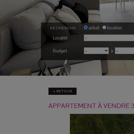
achat
location
RECHERCHE
Localité
Budget
à
< RETOUR
APPARTEMENT
À VENDRE
3