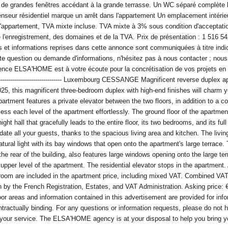
 de grandes fenêtres accédant à la grande terrasse. Un WC séparé complète 
enseur résidentiel marque un arrêt dans l'appartement Un emplacement intérie
 l'appartement, TVA mixte incluse. TVA mixte à 3% sous condition d'acceptati
de l'enregistrement, des domaines et de la TVA. Prix de présentation : 1 516 54
 et informations reprises dans cette annonce sont communiquées à titre indic
ute question ou demande d'informations, n'hésitez pas à nous contacter ; nou
gence ELSA'HOME est à votre écoute pour la concrétisation de vos projets en 
------------------------------------- Luxembourg CESSANGE Magnificent reverse duplex
2025, this magnificent three-bedroom duplex with high-end finishes will charm y
artment features a private elevator between the two floors, in addition to a c
cess each level of the apartment effortlessly. The ground floor of the apartmen
night hall that gracefully leads to the entire floor, its two bedrooms, and its fu
ate all your guests, thanks to the spacious living area and kitchen. The livi
atural light with its bay windows that open onto the apartment's large terrace.
he rear of the building, also features large windows opening onto the large ter
 upper level of the apartment. The residential elevator stops in the apartment.
room are included in the apartment price, including mixed VAT. Combined VA
on by the French Registration, Estates, and VAT Administration. Asking price:
or areas and information contained in this advertisement are provided for inf
tractually binding. For any questions or information requests, please do not h
 your service. The ELSA'HOME agency is at your disposal to help you bring yo