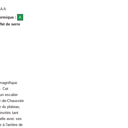
:
A A
hermique :
A
fet de serre
magnifique
. Cet
un escalier
ez-de-Chaussée
e du plateau,
nvités tant
relle avec ses
à l'arrière de