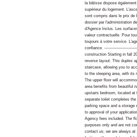
la bâtisse dispose également
supérieur du logement. L'asc
sont compris dans le prix de
dossier par l'administration 
d'Agence Inclus. Les surfaces
valeur contractuelle. Pour to
toujours à votre service. L'a
confiance. --------------------
construction Starting in fall 
reverse layout. This duplex ap
staircase, allowing you to ac
to the sleeping area, with its 
The upper floor will accommod
area benefits from beautiful n
upstairs bedroom, located at t
separate toilet completes the
parking space and a storage 
to approval of your applicati
Agency fees included. The flo
purposes only and are not con
contact us; we are always at