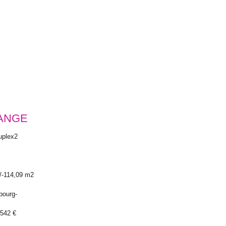
ANGE
uplex2
/-114,09 m2
ourg-
 542 €