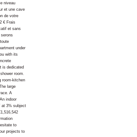
le niveau
ur et une cave
on de votre
2 € Frais
atif et sans
s serons
toute
 apartment under
ou with its
oncrete
t is dedicated
ll shower room.
ng room-kitchen
 The large
race. A
 An indoor
T at 3% subject
 €1,516,542
ormation
esitate to
ur projects to