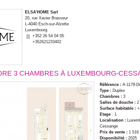
ELSA'HOME Sarl
20, rue Xavier Brasseur
L-4040 Esch-sur-Alzette
Luxembourg
+352 26 54 04 05
+352621233402
DRE
3 CHAMBRES À
LUXEMBOURG-CESS
Référence :
A-1178-D
Type :
Duplex
Chambres :
3
Salles de douche :
2
Surface habitable :
+
Etage
:
1
Localisation :
Luxemb
Cessange
Prix de vente :
1 516
Disponibilité :
2025